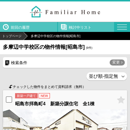
前回の履歴
検討中リスト
トップページ
多摩辺中学校区の物件情報[昭島市]
多摩辺中学校区の物件情報[昭島市]
(
9
件)
変更
検索条件
チェックした物件をまとめて資料請求（無料）
新築一戸建て
NEW
昭島市拝島町4 新築分譲住宅 全1棟