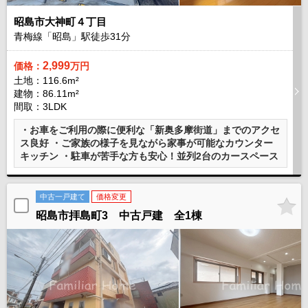
昭島市大神町４丁目
青梅線「昭島」駅徒歩
31
分
2,999
価格：
万円
土地：116.6m²
建物：86.11m²
間取：3LDK
・お車をご利用の際に便利な「新奥多摩街道」までのアクセ
ス良好 ・ご家族の様子を見ながら家事が可能なカウンター
キッチン ・駐車が苦手な方も安心！並列2台のカースペース
中古一戸建て
価格変更
昭島市拝島町3 中古戸建 全1棟