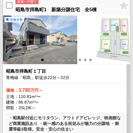
新築一戸建て
昭島市拝島町1 新築分譲住宅 全5棟
画像多数
昭島市拝島町１丁目
青梅線「昭島」駅徒歩
22
分～
22
分
3,780
価格：
万円～
土地：110.81m²〜
建物：86.87m²〜
間取：3SLDK～
・昭島駅付近にモリタウン、アウトドアビレッジ、映画館な
ど商業施設あり ・統一感のある街並みが魅力の分譲地 ・耐
震等級3取得。安全・安心の住まい