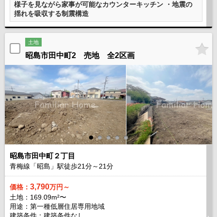
様子を見ながら家事が可能なカウンターキッチン ・地震の
揺れを吸収する制震構造
土地
昭島市田中町2 売地 全2区画
昭島市田中町２丁目
青梅線「昭島」駅徒歩
21
分～
21
分
3,790
価格：
万円～
土地：169.09m²〜
用途：第一種低層住居専用地域
建築条件：
建築条件なし