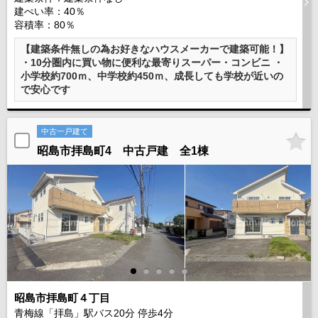
建ぺい率：40％
容積率：80％
【建築条件無しの為お好きなハウスメーカーで建築可能！】
・10分圏内に買い物に便利な最寄りスーパー・コンビニ ・
小学校約700ｍ、中学校約450ｍ、成長しても学校が近いの
で安心です
中古一戸建て
昭島市拝島町4 中古戸建 全1棟
昭島市拝島町４丁目
青梅線「拝島」駅バス
20
分 停歩
4
分