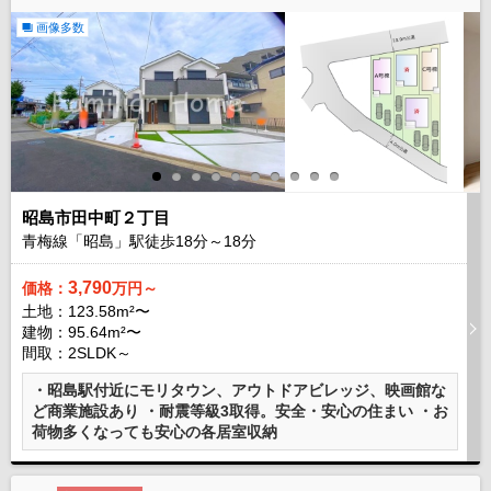
画像多数
昭島市田中町２丁目
青梅線「昭島」駅徒歩
18
分～
18
分
3,790
価格：
万円～
土地：123.58m²〜
建物：95.64m²〜
間取：2SLDK～
・昭島駅付近にモリタウン、アウトドアビレッジ、映画館な
ど商業施設あり ・耐震等級3取得。安全・安心の住まい ・お
荷物多くなっても安心の各居室収納