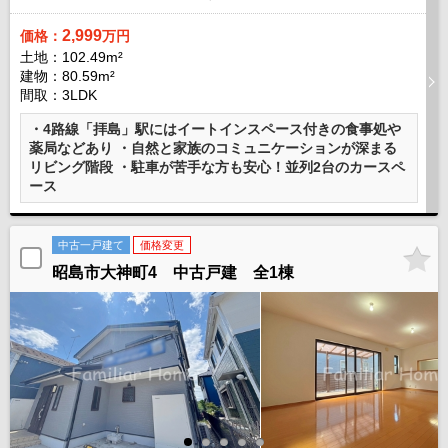
2,999
価格：
万円
土地：102.49m²
建物：80.59m²
間取：3LDK
・4路線「拝島」駅にはイートインスペース付きの食事処や
薬局などあり ・自然と家族のコミュニケーションが深まる
リビング階段 ・駐車が苦手な方も安心！並列2台のカースペ
ース
中古一戸建て
価格変更
昭島市大神町4 中古戸建 全1棟