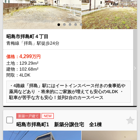
昭島市拝島町４丁目
青梅線「拝島」駅徒歩
24
分
4,299
価格：
万円
土地：129.29m²
建物：102.68m²
間取：4LDK
・4路線「拝島」駅にはイートインスペース付きの食事処や
薬局などあり ・将来的にご家族が増えても安心の4LDK ・
駐車が苦手な方も安心！並列2台のカースペース
新築一戸建て
NEW
昭島市拝島町1 新築分譲住宅 全1棟