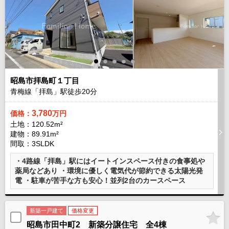
昭島市拝島町１丁目
青梅線「拝島」駅徒歩
20
分
3,780
価格：
万円
土地：120.52m²
建物：89.91m²
間取：3SLDK
・4路線「拝島」駅にはイートインスペース付きの食事処や
薬局などあり ・環境に優しく電気代が節約できる太陽光発
電 ・駐車が苦手な方も安心！並列2台のカースペース
新築一戸建て
価格変更
昭島市田中町2 新築分譲住宅 全4棟