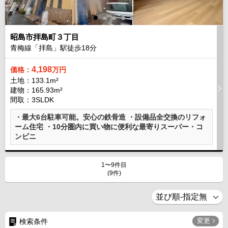
昭島市拝島町３丁目
青梅線「拝島」駅徒歩
18
分
4,198
価格：
万円
土地：133.1m²
建物：165.93m²
間取：3SLDK
・最大6台駐車可能。安心の鉄骨造 ・設備品全交換のリフォ
ーム住宅 ・10分圏内に買い物に便利な最寄りスーパー・コ
ンビニ
1〜9件目
(9件)
変更
検索条件