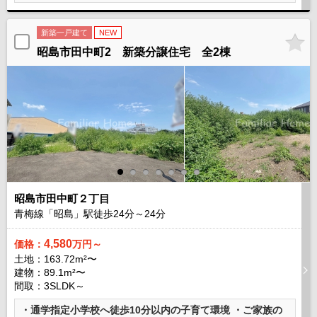
新築一戸建て
NEW
昭島市田中町2 新築分譲住宅 全2棟
昭島市田中町２丁目
青梅線「昭島」駅徒歩
24
分～
24
分
4,580
価格：
万円～
土地：163.72m²〜
建物：89.1m²〜
間取：3SLDK～
・通学指定小学校へ徒歩10分以内の子育て環境 ・ご家族の