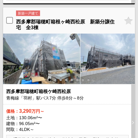
新築一戸建て
西多摩郡瑞穂町箱根ヶ崎西松原 新築分譲住
宅 全3棟
西多摩郡瑞穂町箱根ケ崎西松原
青梅線「羽村」駅バス
7
分 停歩
8
分～
8
分
3,290
価格：
万円～
土地：130.06m²〜
建物：96.05m²〜
間取：4LDK～