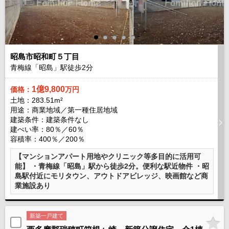
昭島市昭和町５丁目
青梅線「昭島」駅徒歩
2
分
1億9,800
価格：
万円
土地：283.51m²
用途：商業地域／第一種住居地域
建築条件：
建築条件なし
建ぺい率：80％／60％
容積率：400％／200％
【マンションアパート用地やクリニック等多目的に活用可
能】 ・青梅線「昭島」駅から徒歩2分。便利な駅近物件 ・昭
島駅付近にモリタウン、アウトドアビレッジ、映画館など商
業施設あり
新築一戸建て