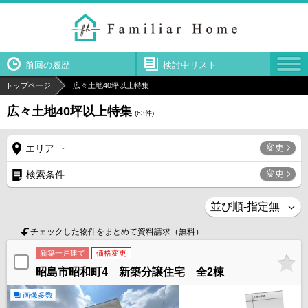
前回の履歴
検討中リスト
トップページ
広々土地40坪以上特集
広々土地40坪以上特集
(
63
件)
変更
エリア
-
変更
検索条件
チェックした物件をまとめて資料請求（無料）
新築一戸建て
価格変更
昭島市昭和町4 新築分譲住宅 全2棟
画像多数