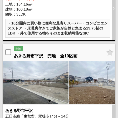
土地：154.16m²
建物：100.18m²
間取：3LDK
・10分圏内に買い物に便利な最寄りスーパー・コンビニエン
スストア ・床暖房付きでご家族が自然と集まる19.75帖の
LDK ・外で使用する物をそのまま収納可能なSIC
土地
あきる野市平沢 売地 全10区画
あきる野市平沢
五日市線「東秋留」駅徒歩
14
分～
14
分