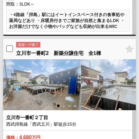
間取：3LDK～
・4路線「拝島」駅にはイートインスペース付きの食事処や
薬局などあり ・床暖房付きでご家族が自然と集まるLDK ・
お洋服だけでなく小物やバッグなども収納が出来るWIC
新築一戸建て
立川市一番町2 新築分譲住宅 全1棟
立川市一番町２丁目
西武拝島線「西武立川」駅徒歩
15
分
4,680
価格：
万円