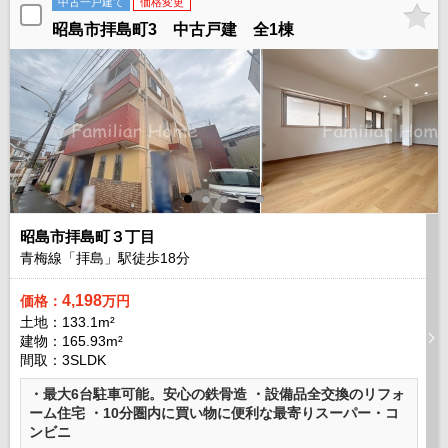
中古一戸建て
価格変更
昭島市拝島町3 中古戸建 全1棟
昭島市拝島町３丁目
青梅線「拝島」駅徒歩
18
分
4,198
価格：
万円
土地：133.1m²
建物：165.93m²
間取：3SLDK
・最大6台駐車可能。安心の鉄骨造 ・設備品全交換のリフォ
ーム住宅 ・10分圏内に買い物に便利な最寄りスーパー・コ
ンビニ