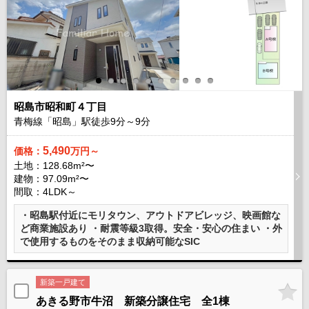
昭島市昭和町４丁目
青梅線「昭島」駅徒歩
9
分～
9
分
5,490
価格：
万円～
土地：128.68m²〜
建物：97.09m²〜
間取：4LDK～
・昭島駅付近にモリタウン、アウトドアビレッジ、映画館な
ど商業施設あり ・耐震等級3取得。安全・安心の住まい ・外
で使用するものをそのまま収納可能なSIC
新築一戸建て
あきる野市牛沼 新築分譲住宅 全1棟