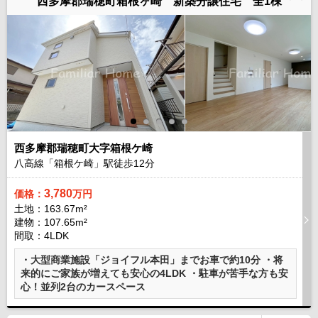
西多摩郡瑞穂町箱根ヶ崎 新築分譲住宅 全1棟
西多摩郡瑞穂町大字箱根ケ崎
八高線「箱根ケ崎」駅徒歩
12
分
3,780
価格：
万円
土地：163.67m²
建物：107.65m²
間取：4LDK
・大型商業施設「ジョイフル本田」までお車で約10分 ・将
来的にご家族が増えても安心の4LDK ・駐車が苦手な方も安
心！並列2台のカースペース