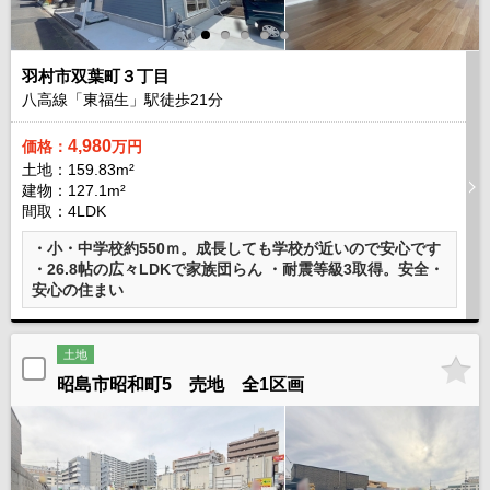
羽村市双葉町３丁目
八高線「東福生」駅徒歩
21
分
4,980
価格：
万円
土地：159.83m²
建物：127.1m²
間取：4LDK
・小・中学校約550ｍ。成長しても学校が近いので安心です
・26.8帖の広々LDKで家族団らん ・耐震等級3取得。安全・
安心の住まい
土地
昭島市昭和町5 売地 全1区画