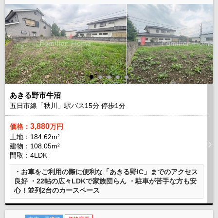
あきる野市牛沼
五日市線「秋川」駅バス
15
分 停歩
1
分
3,880
価格：
万円
土地：184.62m²
建物：108.05m²
間取：4LDK
・お車をご利用の際に便利な「あきる野IC」までのアクセス
良好 ・22帖の広々LDKで家族団らん ・駐車が苦手な方も安
心！並列2台のカースペース