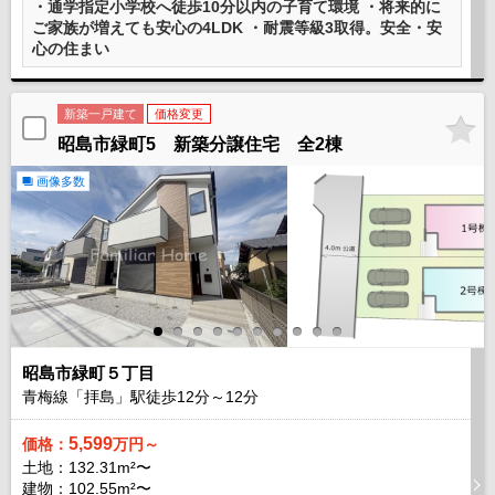
・通学指定小学校へ徒歩10分以内の子育て環境 ・将来的に
ご家族が増えても安心の4LDK ・耐震等級3取得。安全・安
心の住まい
新築一戸建て
価格変更
昭島市緑町5 新築分譲住宅 全2棟
画像多数
昭島市緑町５丁目
青梅線「拝島」駅徒歩
12
分～
12
分
5,599
価格：
万円～
土地：132.31m²〜
建物：102.55m²〜