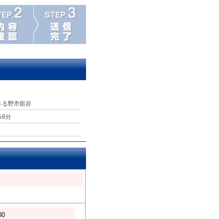
きる野市舘谷
歩8分
00