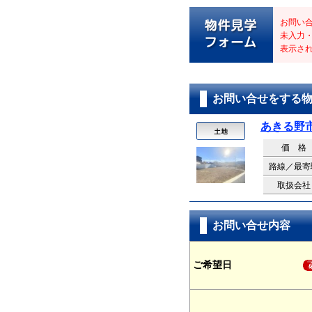
お問い
未入力
表示さ
お問い合せをする
あきる野
価 格
路線／最寄
取扱会社
お問い合せ内容
ご希望日