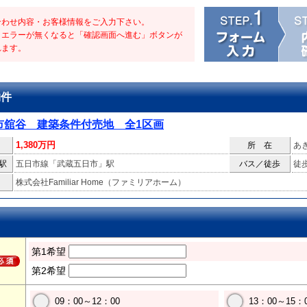
合わせ内容・お客様情報をご入力下さい。
・エラーが無くなると「確認画面へ進む」ボタンが
れます。
物件
市舘谷 建築条件付売地 全1区画
1,380万円
所 在
あ
駅
五日市線「武蔵五日市」駅
バス／徒歩
徒
株式会社Familiar Home（ファミリアホーム）
第1希望
第2希望
09：00～12：00
13：00～15：