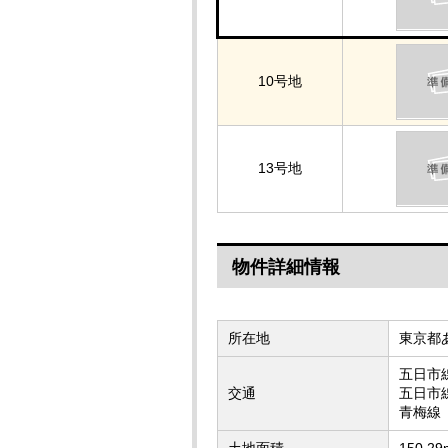
10号地
13号地
物件詳細情報
所在地
東京都あ
五日市
交通
五日市
青梅線
土地面積
150.2