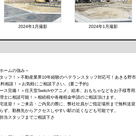
2024年1月撮影
2024年1月撮影
ホームの強み～
タッフ！＞不動産業界10年経験のベテランスタッフ対応可！あきる野
無料相談！＞お気軽にご相談下さい。(要ご予約)
ース完備！＞任天堂Switchやアニメ、絵本、おもちゃなどをお子様専
理士に相談可能！＞相続税や各種税金申請のご相談頂けます。
宅送迎！＞ご来店・ご内見の際に、弊社社員がご指定場所まで無料送迎
らず、勤務先からアクセスしやすい駅の近くなども可能です。
担当スタッフまでご相談下さ
い