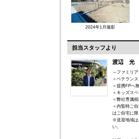
2024年1月撮影
担当スタッフより
渡辺 光
～ファミリア
＜ベテランス
＜提携FPへ
＜キッズスペ
＜弊社専属税
＜内覧時ご自
はご自宅に限
※送迎地域は