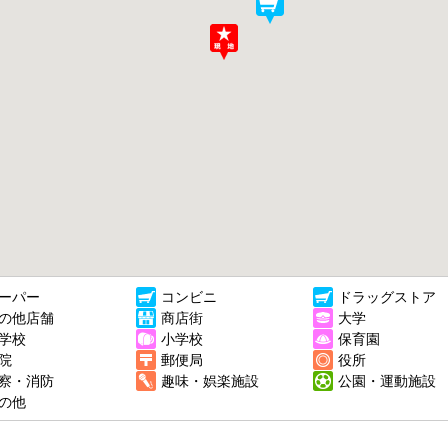
ーパー
コンビニ
ドラッグストア
の他店舗
商店街
大学
学校
小学校
保育園
院
郵便局
役所
察・消防
趣味・娯楽施設
公園・運動施設
の他