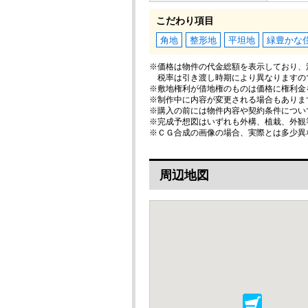
こだわり項目
角地
整形地
平坦地
緑豊かな
※価格は物件の代金総額を表示しており、消
税率は引き渡し時期により異なりますの
※敷地権利が借地権のものは価格に権利金
※制作中に内容が変更される場合もありま
※購入の前には物件内容や契約条件につい
※完成予想図はいずれも外構、植栽、外観
※ＣＧ合成の画像の場合、実際とは多少異
周辺地図