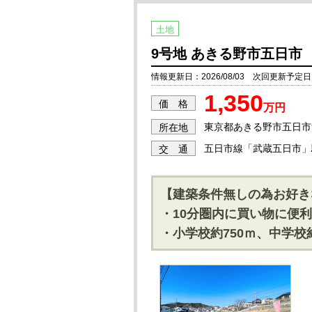
土地
9号地 あきる野市五日市
情報更新日：2026/08/03 次回更新予定日：2
1,350
価 格
万円
東京都あきる野市五日市9
所在地
五日市線「武蔵五日市」
交 通
【建築条件無しの為お好き
・10分圏内に買い物に便
・小学校約750ｍ、中学校