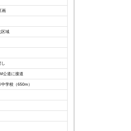
区画
化区域
渡し
5M公道に接道
中学校（650m）