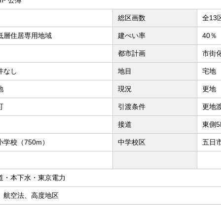
総区画数
全13
低層住居専用地域
建ぺい率
40％
都市計画
市街
件なし
地目
宅地
地
現況
更地
可
引渡条件
更地
接道
東側
小学校（750m）
中学校区
五日市
道・本下水・東京電力
、航空法、高度地区