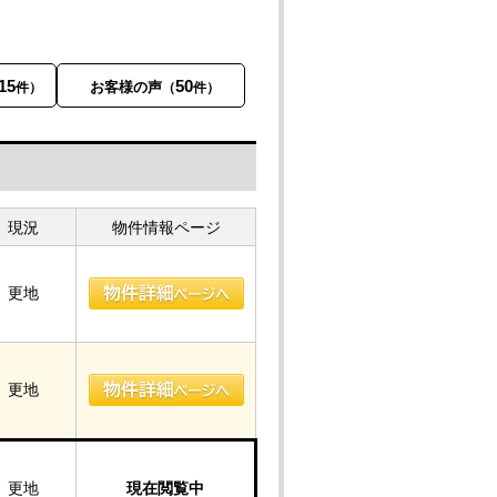
15
50
お客様の声
件）
（
件）
現況
物件情報ページ
更地
更地
更地
現在閲覧中