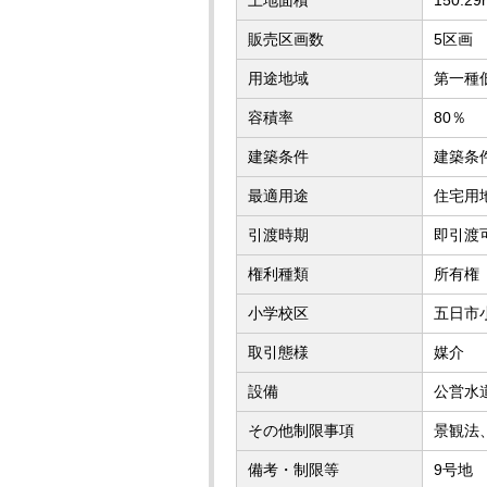
販売区画数
5区画
用途地域
第一種
容積率
80％
建築条件
建築条
最適用途
住宅用
引渡時期
即引渡
権利種類
所有権
小学校区
五日市
取引態様
媒介
設備
公営水
その他制限事項
景観法
備考・制限等
9号地