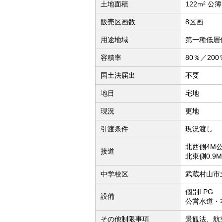
土地面積
122m² 公簿
販売区画数
8区画
用途地域
第一種低層
容積率
80％／200
国土法届出
不要
地目
宅地
現況
更地
引渡条件
現況渡し
北西側4M
接道
北東側0.9
中学校区
武蔵村山市
個別LPG
設備
公営水道・
その他制限事項
景観法、航