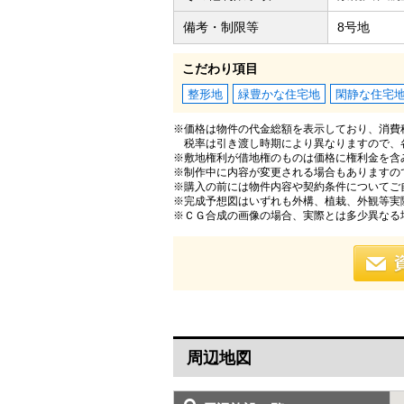
備考・制限等
8号地
こだわり項目
整形地
緑豊かな住宅地
閑静な住宅
※価格は物件の代金総額を表示しており、消費税
税率は引き渡し時期により異なりますので、
※敷地権利が借地権のものは価格に権利金を含
※制作中に内容が変更される場合もありますの
※購入の前には物件内容や契約条件についてご
※完成予想図はいずれも外構、植栽、外観等実
※ＣＧ合成の画像の場合、実際とは多少異なる
周辺地図