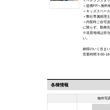
＜ベテランスタッ
＜提携FPへ無料
＜キッズスペース
＜弊社専属税理
＜内覧時ご自宅
に限らず、勤務
※送迎地域は担
納得のいく住ま
営業時間:9:00
各棟情報
物件写