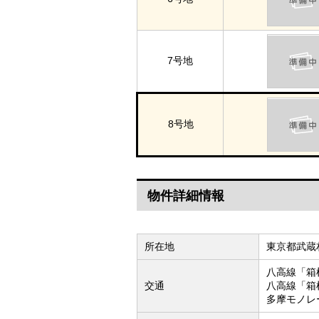
7号地
8号地
物件詳細情報
所在地
東京都武蔵村
八高線「箱
交通
八高線「箱
多摩モノレ