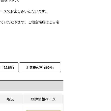
お任せ下さい。
ペースでお楽しみいただけます。
せていただきます。ご指定場所はご自宅
115
50
件
お客様の声
（
件）
（
件）
現況
物件情報ページ