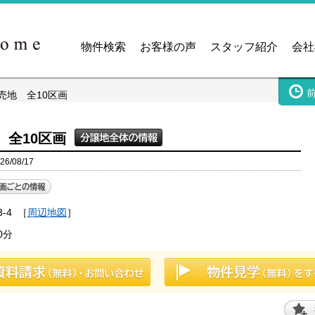
物件検索
お客様の声
スタッフ紹介
会社
売地 全10区画
 全10区画
/08/17
-4
［
周辺地図
］
0分