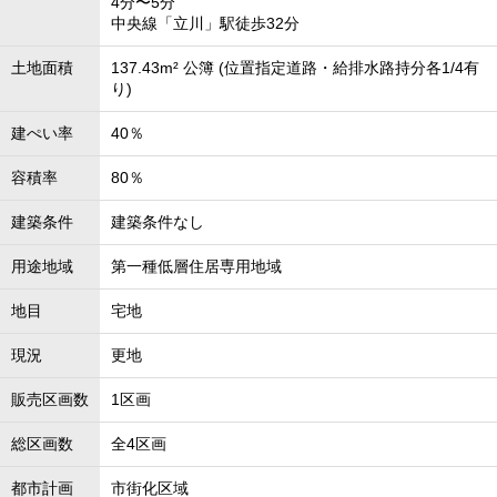
4分〜5分
中央線「立川」駅徒歩32分
土地面積
137.43m² 公簿 (位置指定道路・給排水路持分各1/4有
り)
建ぺい率
40％
容積率
80％
建築条件
建築条件なし
用途地域
第一種低層住居専用地域
地目
宅地
現況
更地
販売区画数
1区画
総区画数
全4区画
都市計画
市街化区域