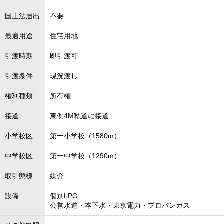
国土法届出
不要
最適用途
住宅用地
引渡時期
即引渡可
引渡条件
現況渡し
権利種類
所有権
接道
東側4M私道に接道
小学校区
第一小学校（1580m）
中学校区
第一中学校（1290m）
取引態様
媒介
設備
個別LPG
公営水道・本下水・東京電力・プロパンガス