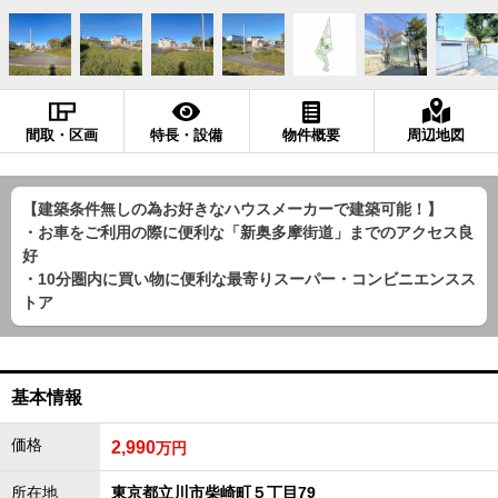
間取・区画
特長・設備
物件概要
周辺地図
【建築条件無しの為お好きなハウスメーカーで建築可能！】
・お車をご利用の際に便利な「新奥多摩街道」までのアクセス良
好
・10分圏内に買い物に便利な最寄りスーパー・コンビニエンスス
トア
基本情報
価格
2,990
万円
所在地
東京都立川市柴崎町５丁目79