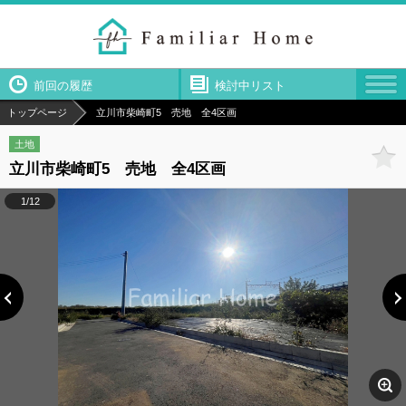
前回の履歴
検討中リスト
トップページ
立川市柴崎町5 売地 全4区画
土地
立川市柴崎町5 売地 全4区画
1/12