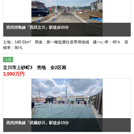
西武拝島線「西武立川」駅徒歩20分
土地：140.01m² 用途：第一種低層住居専用地域 建ぺい率：40％ 容
積率：80％
土地
立川市上砂町3 売地 全2区画
3,990万円
西武拝島線「武蔵砂川」駅徒歩19分