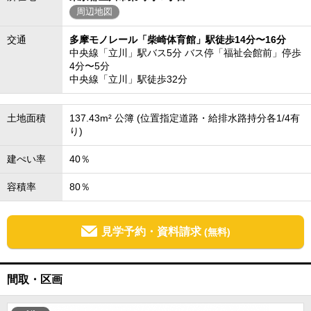
周辺地図
交通
多摩モノレール「柴崎体育館」駅徒歩14分〜16分
中央線「立川」駅バス5分 バス停「福祉会館前」停歩
4分〜5分
中央線「立川」駅徒歩32分
土地面積
137.43m² 公簿 (位置指定道路・給排水路持分各1/4有
り)
建ぺい率
40％
容積率
80％
見学予約・資料請求
(無料)
間取・区画