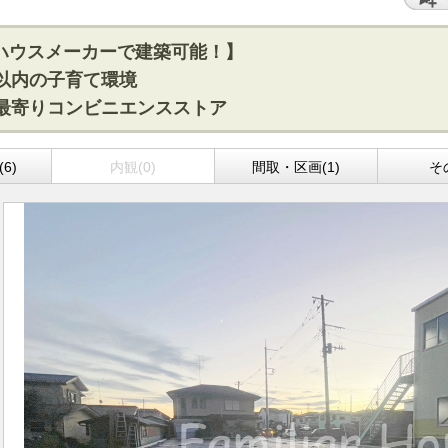
ハウスメーカーで建築可能！】
以内の子育て環境
な最寄りコンビニエンスストア
6)
内観(0)
間取・区画(1)
そ