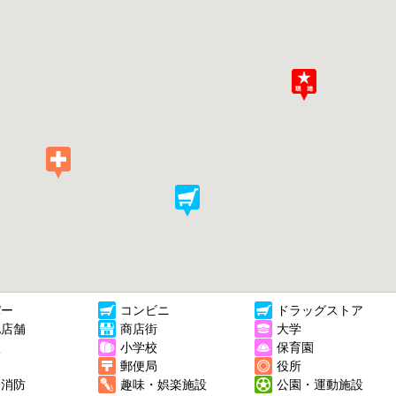
パー
コンビニ
ドラッグストア
他店舗
商店街
大学
校
小学校
保育園
郵便局
役所
・消防
趣味・娯楽施設
公園・運動施設