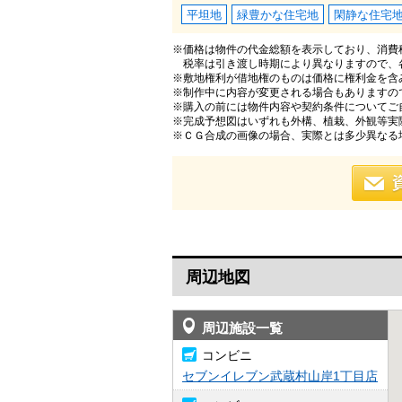
平坦地
緑豊かな住宅地
閑静な住宅
※価格は物件の代金総額を表示しており、消費税
税率は引き渡し時期により異なりますので、
※敷地権利が借地権のものは価格に権利金を含
※制作中に内容が変更される場合もありますの
※購入の前には物件内容や契約条件についてご
※完成予想図はいずれも外構、植栽、外観等実
※ＣＧ合成の画像の場合、実際とは多少異なる
周辺地図
周辺施設一覧
コンビニ
セブンイレブン武蔵村山岸1丁目店