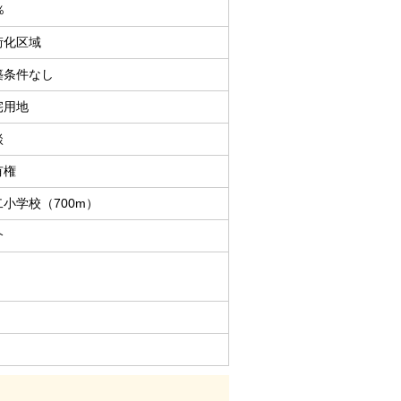
％
街化区域
築条件なし
宅用地
談
有権
二小学校（700m）
介