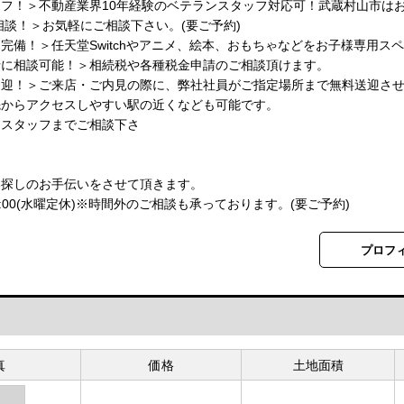
フ！＞不動産業界10年経験のベテランスタッフ対応可！武蔵村山市は
相談！＞お気軽にご相談下さい。(要ご予約)
完備！＞任天堂Switchやアニメ、絵本、おもちゃなどをお子様専用ス
士に相談可能！＞相続税や各種税金申請のご相談頂けます。
送迎！＞ご来店・ご内見の際に、弊社社員がご指定場所まで無料送迎さ
先からアクセスしやすい駅の近くなども可能です。
当スタッフまでご相談下さ
い。
い探しのお手伝いをさせて頂きます。
-18:00(水曜定休)※時間外のご相談も承っております。(要ご予約)
プロフ
真
価格
土地面積