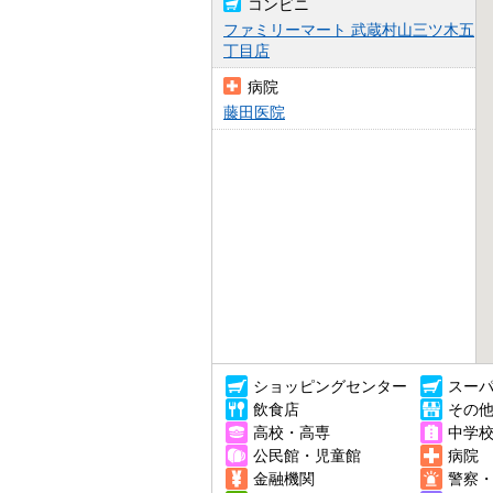
コンビニ
ファミリーマート 武蔵村山三ツ木五
丁目店
病院
藤田医院
ショッピングセンター
スー
飲食店
その
高校・高専
中学
公民館・児童館
病院
金融機関
警察