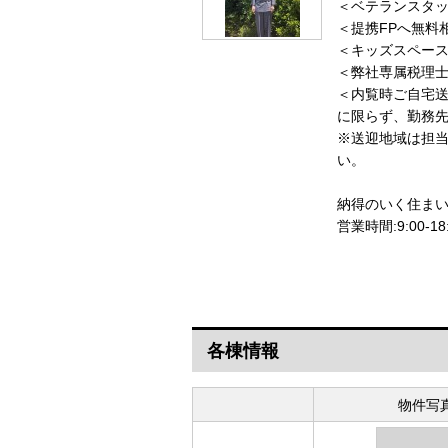
＜ベテランスタッ
＜提携FPへ無料
＜キッズスペース
＜弊社専属税理
＜内覧時ご自宅
に限らず、勤務
※送迎地域は担
納得のいく住ま
営業時間:9:00
各棟情報
物件写