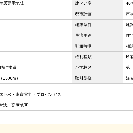
住居専用地域
建ぺい率
40
都市計画
市
建築条件
建
最適用途
住
引渡時期
相
権利種類
所
道路に接道
小学校区
第
1500m）
取引態様
媒
本下水・東京電力・プロパンガス
空法、高度地区