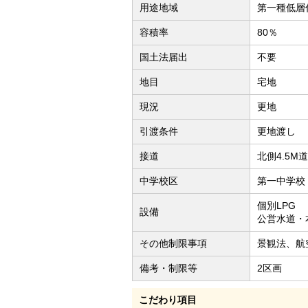
用途地域
第一種低層
容積率
80％
国土法届出
不要
地目
宅地
現況
更地
引渡条件
更地渡し
接道
北側4.5M
中学校区
第一中学校（
個別LPG
設備
公営水道・
その他制限事項
景観法、航
備考・制限等
2区画
こだわり項目