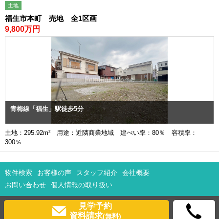
土地
福生市本町 売地 全1区画
9,800万円
青梅線「福生」駅徒歩5分
土地：295.92m² 用途：近隣商業地域 建ぺい率：80％ 容積率：
300％
物件検索
お客様の声
スタッフ紹介
会社概要
お問い合わせ
個人情報の取り扱い
見学予約
資料請求
(無料)