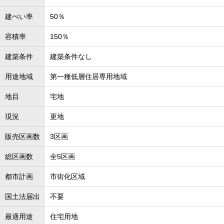
建ぺい率
50％
容積率
150％
建築条件
建築条件なし
用途地域
第一種低層住居専用地域
地目
宅地
現況
更地
販売区画数
3区画
総区画数
全5区画
都市計画
市街化区域
国土法届出
不要
最適用途
住宅用地