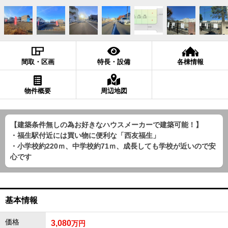
間取・区画
特長・設備
各棟情報
物件概要
周辺地図
【建築条件無しの為お好きなハウスメーカーで建築可能！】
・福生駅付近には買い物に便利な「西友福生」
・小学校約220ｍ、中学校約71ｍ、成長しても学校が近いので安
心です
基本情報
価格
3,080
万円