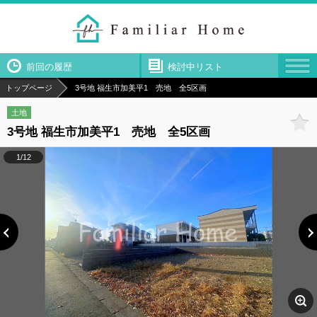
前回の履歴
検討中リスト
トップページ
3号地 福生市加美平1 売地 全5区画
土地
3号地 福生市加美平1 売地 全5区画
1/12