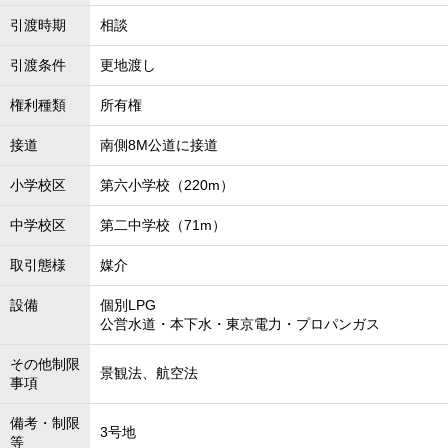
引渡時期
相談
引渡条件
更地渡し
権利種類
所有権
接道
南側8M公道に接道
小学校区
第六小学校（220m）
中学校区
第二中学校（71m）
取引態様
媒介
設備
個別LPG
公営水道・本下水・東京電力・プロパンガス
その他制限
景観法、航空法
事項
備考・制限
3号地
等