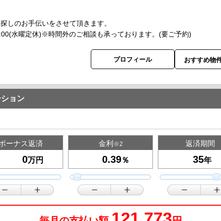
い。
い探しのお手伝いをさせて頂きます。
-18:00(水曜定休)※時間外のご相談も承っております。(要ご予約)
プロフィール
おすすめ物
ーション
ボーナス返済
金利
返済期間
※2
万円
％
年
121,773
毎月の支払い額
円