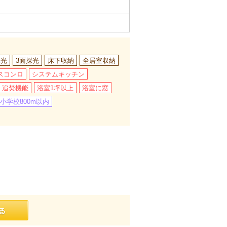
採光
3面採光
床下収納
全居室収納
スコンロ
システムキッチン
追焚機能
浴室1坪以上
浴室に窓
小学校800m以内