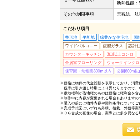
断熱性能：
その他制限事項
景観法、航
こだわり項目
整形地
平坦地
緑豊かな住宅地
閑
ワイドバルコニー
複層ガラス
設計
カウンターキッチン
3口以上コンロ
全居室フローリング
ウォークインクロ
保育園・幼稚園800m以内
公園800m以
※価格は物件の代金総額を表示しており、消費税
税率は引き渡し時期により異なりますので、
※敷地権利が借地権のものは価格に権利金を含
※制作中に内容が変更される場合もありますの
※購入の前には物件内容や契約条件についてご
※完成予想図はいずれも外構、植栽、外観等実
※ＣＧ合成の画像の場合、実際とは多少異なる