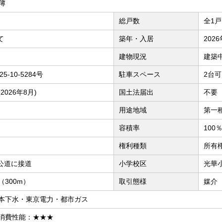
公簿
総戸数
全1戸
て
築年・入居
202
建物現況
建築
25-10-5284号
駐車スペース
2台可
026年8月)
国土法届出
不要
用途地域
第一
容積率
100
権利種類
所有
M公道に接道
小学校区
光華小
300m）
取引態様
媒介
本下水・東京電力・都市ガス
消費性能：★★★