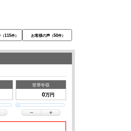
115
50
件
お客様の声
（
件）
（
件）
世帯年収
万円