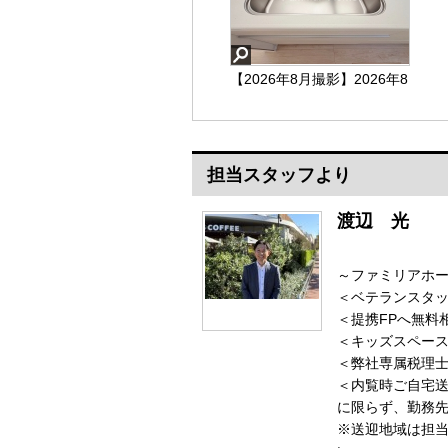
【2026年8月撮影】2026年8
月撮影
担当スタッフより
【2026年8月撮影】
渡辺 光
～ファミリアホ
＜ベテランスタッ
＜提携FPへ無料
＜キッズスペース
＜弊社専属税理
＜内覧時ご自宅
に限らず、勤務
※送迎地域は担