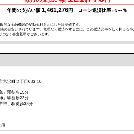
1,461,276
--
年間の支払い額
円 ローン返済比率
％
※3
一般的な金融機関の変動金利を元にした目安値です。
が上限の目安とされています。無理なく返済をするには、この返済比率を低く抑える
ではなく審査基準がございます。
宮沢町２丁目683-10
島」駅徒歩15分
神」駅徒歩23分
中神」駅徒歩33分
 公簿