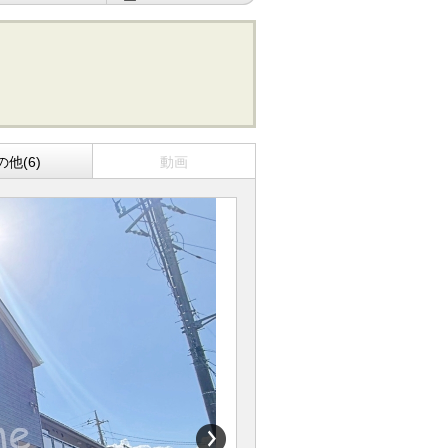
の他(6)
動画