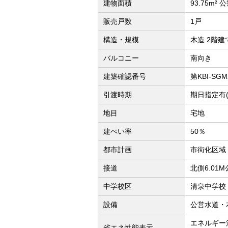
建物面積
93.75m² 
販売戸数
1戸
構造・規模
木造 2階建
バルコニー
南向き
建築確認番号
第KBI-SGM
引渡時期
期日指定有(2
地目
宅地
建ぺい率
50％
都市計画
市街化区域
接道
北側6.01
中学校区
清泉中学校（
設備
公営水道・
エネルギー
省エネ性能表示