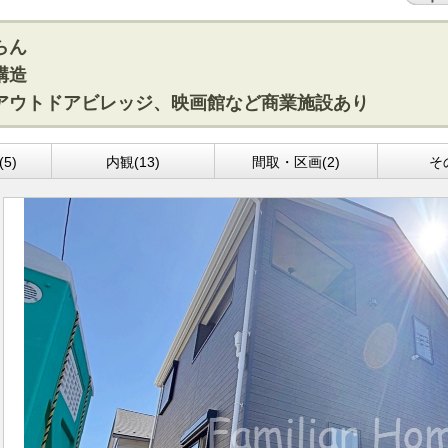
らん
構造
アウトドアビレッジ、映画館など商業施設あり
5)
内観(13)
間取・区画(2)
そ