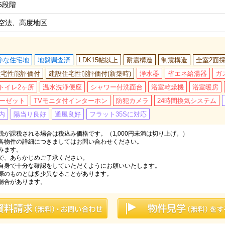
5段階
空法、高度地区
静な住宅地
地盤調査済
LDK15帖以上
耐震構造
制震構造
全室2面
住宅性能評価付
建設住宅性能評価付(新築時)
浄水器
省エネ給湯器
ガ
トイレ2ヶ所
温水洗浄便座
シャワー付洗面台
浴室乾燥機
浴室暖房
ーゼット
TVモニタ付インターホン
防犯カメラ
24時間換気システム
内
陽当り良好
通風良好
フラット35Sに対応
が課税される場合は税込み価格です。（1,000円未満は切り上げ。）
各物件の詳細につきましてはお問い合わせください。
みます。
で、あらかじめご了承ください。
自身で十分な確認をしていただくようにお願いいたします。
際のものとは多少異なることがあります。
場合があります。