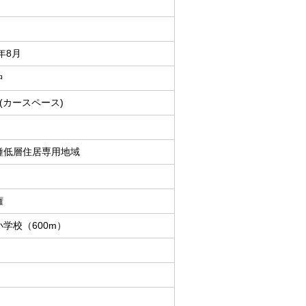
6年8月
中
(カースペース)
種低層住居専用地域
％
権
学校（600m）