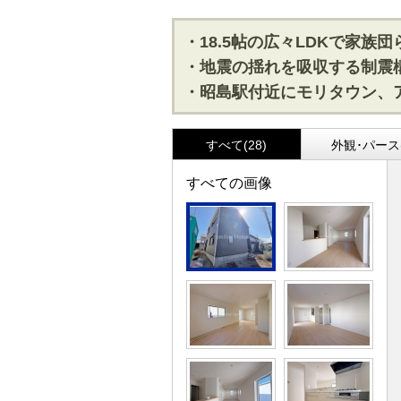
・18.5帖の広々LDKで家族団
・地震の揺れを吸収する制震
・昭島駅付近にモリタウン、
すべて(28)
外観･パース(
すべての画像