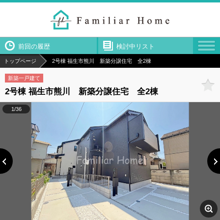
前回の履歴
検討中リスト
トップページ
2号棟 福生市熊川 新築分譲住宅 全2棟
新築一戸建て
2号棟 福生市熊川 新築分譲住宅 全2棟
1/36