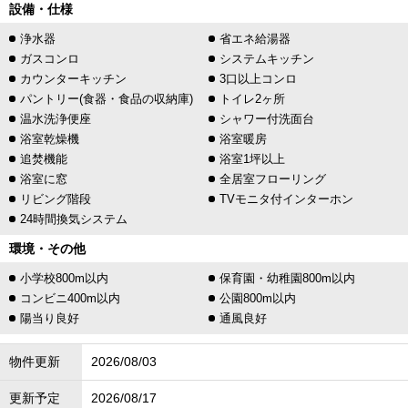
設備・仕様
浄水器
省エネ給湯器
ガスコンロ
システムキッチン
カウンターキッチン
3口以上コンロ
パントリー(食器・食品の収納庫)
トイレ2ヶ所
温水洗浄便座
シャワー付洗面台
浴室乾燥機
浴室暖房
追焚機能
浴室1坪以上
浴室に窓
全居室フローリング
リビング階段
TVモニタ付インターホン
24時間換気システム
環境・その他
小学校800m以内
保育園・幼稚園800m以内
コンビニ400m以内
公園800m以内
陽当り良好
通風良好
物件更新
2026/08/03
更新予定
2026/08/17