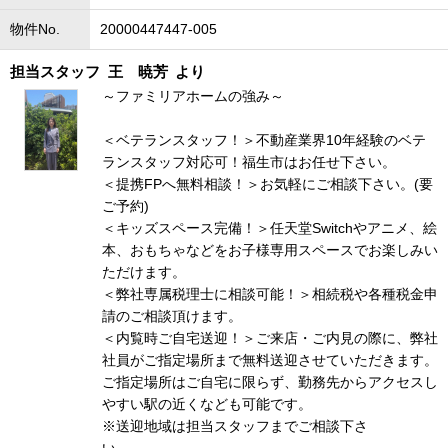
物件No.
20000447447-005
担当スタッフ
王 暁芳
より
～ファミリアホームの強み～
＜ベテランスタッフ！＞不動産業界10年経験のベテ
ランスタッフ対応可！福生市はお任せ下さい。
＜提携FPへ無料相談！＞お気軽にご相談下さい。(要
ご予約)
＜キッズスペース完備！＞任天堂Switchやアニメ、絵
本、おもちゃなどをお子様専用スペースでお楽しみい
ただけます。
＜弊社専属税理士に相談可能！＞相続税や各種税金申
請のご相談頂けます。
＜内覧時ご自宅送迎！＞ご来店・ご内見の際に、弊社
社員がご指定場所まで無料送迎させていただきます。
ご指定場所はご自宅に限らず、勤務先からアクセスし
やすい駅の近くなども可能です。
※送迎地域は担当スタッフまでご相談下さ