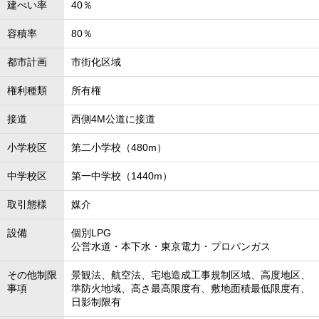
建ぺい率
40％
容積率
80％
都市計画
市街化区域
権利種類
所有権
接道
西側4M公道に接道
小学校区
第二小学校（480m）
中学校区
第一中学校（1440m）
取引態様
媒介
設備
個別LPG
公営水道・本下水・東京電力・プロパンガス
その他制限
景観法、航空法、宅地造成工事規制区域、高度地区、
事項
準防火地域、高さ最高限度有、敷地面積最低限度有、
日影制限有