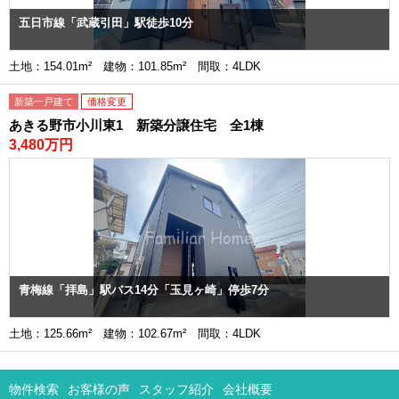
五日市線「武蔵引田」駅徒歩10分
土地：154.01m² 建物：101.85m² 間取：4LDK
新築一戸建て
価格変更
あきる野市小川東1 新築分譲住宅 全1棟
3,480万円
青梅線「拝島」駅バス14分「玉見ヶ崎」停歩7分
土地：125.66m² 建物：102.67m² 間取：4LDK
物件検索
お客様の声
スタッフ紹介
会社概要