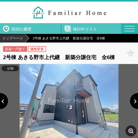
前回の履歴
検討中リスト
トップページ
2号棟 あきる野市上代継 新築分譲住宅 全6棟
新築一戸建て
価格変更
2号棟 あきる野市上代継 新築分譲住宅 全6棟
1/36