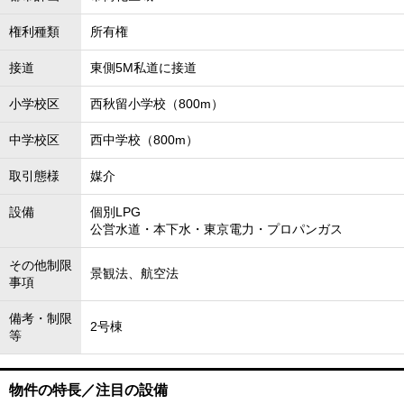
権利種類
所有権
接道
東側5M私道に接道
小学校区
西秋留小学校（800m）
中学校区
西中学校（800m）
取引態様
媒介
設備
個別LPG
公営水道・本下水・東京電力・プロパンガス
その他制限
景観法、航空法
事項
備考・制限
2号棟
等
物件の特長／注目の設備