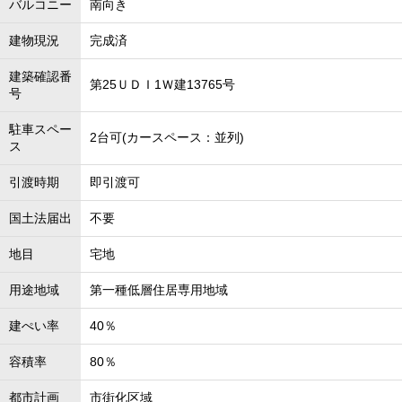
バルコニー
南向き
建物現況
完成済
建築確認番
第25ＵＤＩ1Ｗ建13765号
号
駐車スペー
2台可(カースペース：並列)
ス
引渡時期
即引渡可
国土法届出
不要
地目
宅地
用途地域
第一種低層住居専用地域
建ぺい率
40％
容積率
80％
都市計画
市街化区域