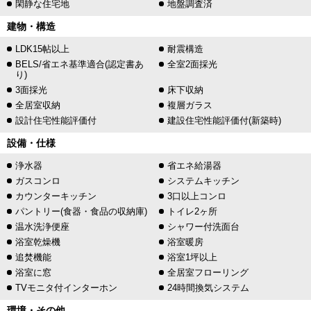
閑静な住宅地
地盤調査済
建物・構造
LDK15帖以上
耐震構造
BELS/省エネ基準適合(認定書あ
全室2面採光
り)
3面採光
床下収納
全居室収納
複層ガラス
設計住宅性能評価付
建設住宅性能評価付(新築時)
設備・仕様
浄水器
省エネ給湯器
ガスコンロ
システムキッチン
カウンターキッチン
3口以上コンロ
パントリー(食器・食品の収納庫)
トイレ2ヶ所
温水洗浄便座
シャワー付洗面台
浴室乾燥機
浴室暖房
追焚機能
浴室1坪以上
浴室に窓
全居室フローリング
TVモニタ付インターホン
24時間換気システム
環境・その他