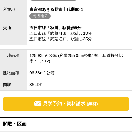
所在地
東京都あきる野市上代継60-1
周辺地図
交通
五日市線「秋川」駅徒歩9分
五日市線「武蔵引田」駅徒歩18分
五日市線「武蔵増戸」駅徒歩35分
土地面積
125.93m² 公簿 (私道255.98m²別に有、私道持分比
率：1／12)
建物面積
96.38m² 公簿
間取
3SLDK
見学予約・資料請求
(無料)
間取・区画