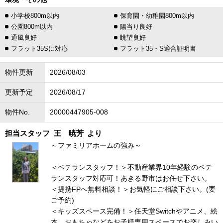
小学校800m以内
保育園・幼稚園800m以内
公園800m以内
陽当り良好
通風良好
眺望良好
フラット35Sに対応
フラット35・S適合証明書
物件更新
2026/08/03
更新予定
2026/08/17
物件No.
20000447905-008
担当スタッフ
王 暁芳
より
～ファミリアホームの強み～
＜ベテランスタッフ！＞不動産業界10年経験のベテ
ランスタッフ対応可！あきる野市はお任せ下さい。
＜提携FPへ無料相談！＞お気軽にご相談下さい。(要
ご予約)
＜キッズスペース完備！＞任天堂Switchやアニメ、絵
本、おもちゃなどをお子様専用スペースでお楽しみい