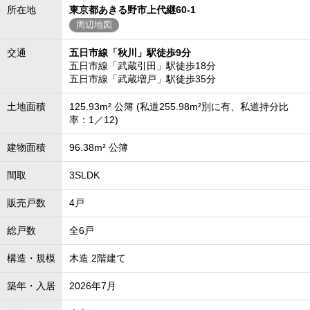
所在地
東京都あきる野市上代継60-1
周辺地図
交通
五日市線「秋川」駅徒歩9分
五日市線「武蔵引田」駅徒歩18分
五日市線「武蔵増戸」駅徒歩35分
土地面積
125.93m² 公簿 (私道255.98m²別に有、私道持分比
率：1／12)
建物面積
96.38m² 公簿
間取
3SLDK
販売戸数
4戸
総戸数
全6戸
構造・規模
木造 2階建て
築年・入居
2026年7月