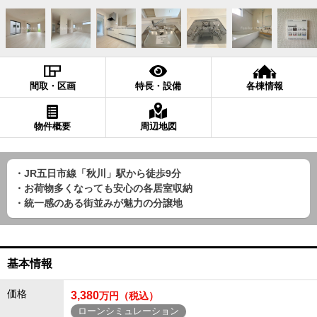
間取・区画
特長・設備
各棟情報
物件概要
周辺地図
・JR五日市線「秋川」駅から徒歩9分
・お荷物多くなっても安心の各居室収納
・統一感のある街並みが魅力の分譲地
基本情報
価格
3,380
万円（税込）
ローンシミュレーション