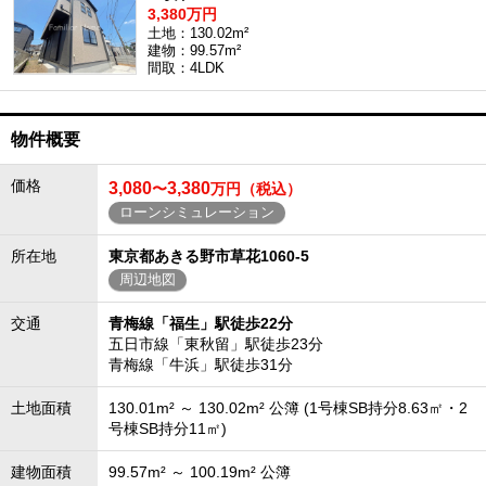
3,380万円
土地：130.02m²
建物：99.57m²
間取：4LDK
物件概要
価格
3,080
3,380
〜
万円（税込）
ローンシミュレーション
所在地
東京都あきる野市草花1060-5
周辺地図
交通
青梅線「福生」駅徒歩22分
五日市線「東秋留」駅徒歩23分
青梅線「牛浜」駅徒歩31分
土地面積
130.01m² ～ 130.02m² 公簿 (1号棟SB持分8.63㎡・2
号棟SB持分11㎡)
建物面積
99.57m² ～ 100.19m² 公簿