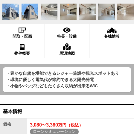
間取・区画
特長・設備
各棟情報
物件概要
周辺地図
・豊かな自然を堪能できるレジャー施設や観光スポットあり
・環境に優しく電気代が節約できる太陽光発電
・小物やバッグなどもたくさん収納が出来るWIC
基本情報
価格
3,080
3,380
〜
万円（税込）
ローンシミュレーション