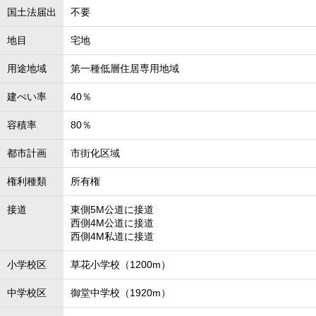
国土法届出
不要
地目
宅地
用途地域
第一種低層住居専用地域
建ぺい率
40％
容積率
80％
都市計画
市街化区域
権利種類
所有権
接道
東側5M公道に接道
西側4M公道に接道
西側4M私道に接道
小学校区
草花小学校（1200m）
中学校区
御堂中学校（1920m）