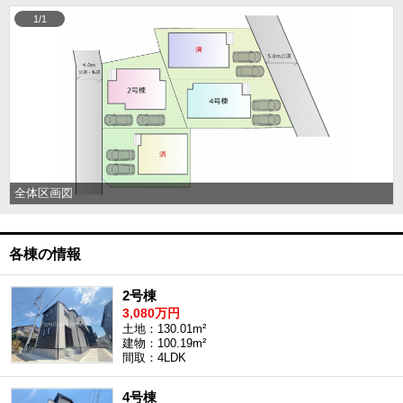
1/1
全体区画図
各棟の情報
2号棟
3,080万円
土地：130.01m²
建物：100.19m²
間取：4LDK
4号棟