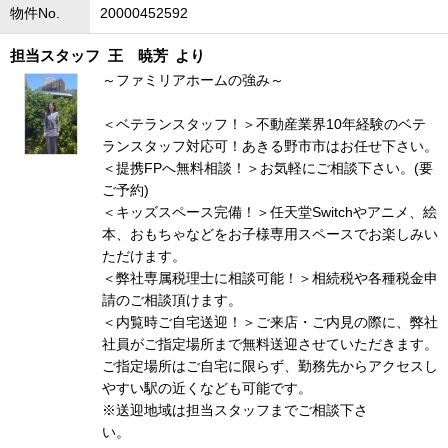
物件No.
20000452592
担当スタッフ
王 暁芳
より
～ファミリアホームの強み～
＜ベテランスタッフ！＞不動産業界10年経験のベテ
ランスタッフ対応可！あきる野市市はお任せ下さい。
＜提携FPへ無料相談！＞お気軽にご相談下さい。(要
ご予約)
＜キッズスペース完備！＞任天堂Switchやアニメ、絵
本、おもちゃなどをお子様専用スペースでお楽しみい
ただけます。
＜弊社専属税理士に相談可能！＞相続税や各種税金申
請のご相談頂けます。
＜内覧時ご自宅送迎！＞ご来店・ご内見の際に、弊社
社員がご指定場所まで無料送迎させていただきます。
ご指定場所はご自宅に限らず、勤務先からアクセスし
やすい駅の近くなども可能です。
※送迎地域は担当スタッフまでご相談下さ
い