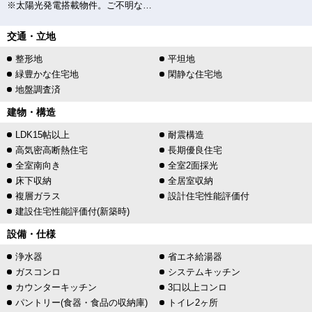
※太陽光発電搭載物件。ご不明な点がございましたら、お気軽にお問い合わせください。
交通・立地
整形地
平坦地
緑豊かな住宅地
閑静な住宅地
地盤調査済
建物・構造
LDK15帖以上
耐震構造
高気密高断熱住宅
長期優良住宅
全室南向き
全室2面採光
床下収納
全居室収納
複層ガラス
設計住宅性能評価付
建設住宅性能評価付(新築時)
設備・仕様
浄水器
省エネ給湯器
ガスコンロ
システムキッチン
カウンターキッチン
3口以上コンロ
パントリー(食器・食品の収納庫)
トイレ2ヶ所