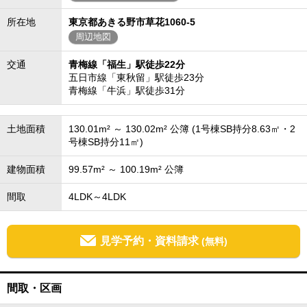
所在地
東京都あきる野市草花1060-5
周辺地図
交通
青梅線「福生」駅徒歩22分
五日市線「東秋留」駅徒歩23分
青梅線「牛浜」駅徒歩31分
土地面積
130.01m² ～ 130.02m² 公簿 (1号棟SB持分8.63㎡・2
号棟SB持分11㎡)
建物面積
99.57m² ～ 100.19m² 公簿
間取
4LDK～4LDK
見学予約・資料請求
(無料)
間取・区画