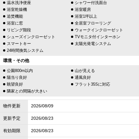
温水洗浄便座
シャワー付洗面台
浴室乾燥機
浴室暖房
追焚機能
浴室1坪以上
浴室に窓
全居室フローリング
リビング階段
ウォークインクローゼット
シューズインクローゼット
TVモニタ付インターホン
スマートキー
太陽光発電システム
24時間換気システム
環境・その他
公園800m以内
山が見える
陽当り良好
通風良好
眺望良好
フラット35Sに対応
隣家との間隔が大きい
物件更新
2026/08/09
更新予定
2026/08/23
有効期限
2026/08/23