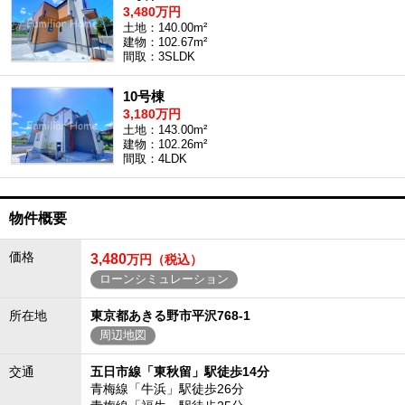
3,480万円
土地：140.00m²
建物：102.67m²
間取：3SLDK
10号棟
3,180万円
土地：143.00m²
建物：102.26m²
間取：4LDK
物件概要
価格
3,480
万円（税込）
ローンシミュレーション
所在地
東京都あきる野市平沢768-1
周辺地図
交通
五日市線「東秋留」駅徒歩14分
青梅線「牛浜」駅徒歩26分