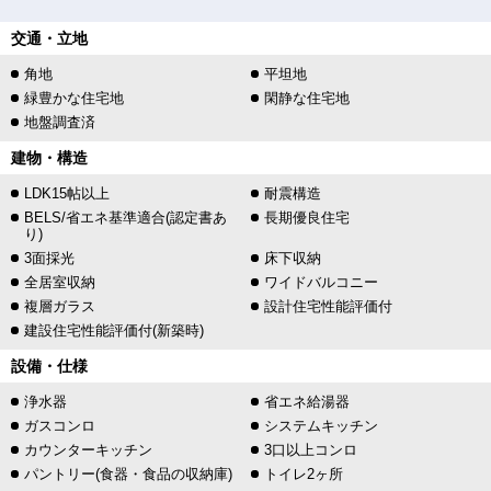
交通・立地
角地
平坦地
緑豊かな住宅地
閑静な住宅地
地盤調査済
建物・構造
LDK15帖以上
耐震構造
BELS/省エネ基準適合(認定書あ
長期優良住宅
り)
3面採光
床下収納
全居室収納
ワイドバルコニー
複層ガラス
設計住宅性能評価付
建設住宅性能評価付(新築時)
設備・仕様
浄水器
省エネ給湯器
ガスコンロ
システムキッチン
カウンターキッチン
3口以上コンロ
パントリー(食器・食品の収納庫)
トイレ2ヶ所