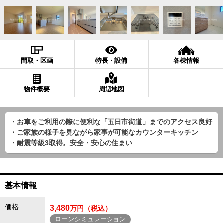
間取・区画
特長・設備
各棟情報
物件概要
周辺地図
・お車をご利用の際に便利な「五日市街道」までのアクセス良好
・ご家族の様子を見ながら家事が可能なカウンターキッチン
・耐震等級3取得。安全・安心の住まい
基本情報
価格
3,480
万円（税込）
ローンシミュレーション