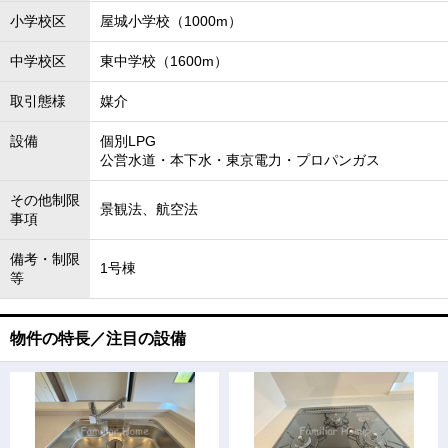
小学校区
屋城小学校（1000m）
中学校区
東中学校（1600m）
取引態様
媒介
設備
個別LPG
公営水道・本下水・東京電力・プロパンガス
その他制限
景観法、航空法
事項
備考・制限
1号棟
等
物件の特長／注目の設備