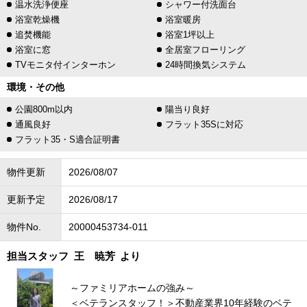
温水洗浄便座
シャワー付洗面台
浴室乾燥機
浴室暖房
追焚機能
浴室1坪以上
浴室に窓
全居室フローリング
TVモニタ付インターホン
24時間換気システム
環境・その他
公園800m以内
陽当り良好
通風良好
フラット35Sに対応
フラット35・S適合証明書
物件更新
2026/08/07
更新予定
2026/08/17
物件No.
20000453734-011
担当スタッフ
王 暁芳
より
～ファミリアホームの強み～
＜ベテランスタッフ！＞不動産業界10年経験のベテ