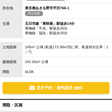
所在地
東京都あきる野市平沢768-1
周辺地図
交通
五日市線「東秋留」駅徒歩14分
青梅線「牛浜」駅徒歩26分
青梅線「福生」駅徒歩25分
土地面積
145m² 公簿 (私道173.38m²別に有、私道持分比率：1
／7)
建物面積
101.02m² 公簿
間取
4LDK
見学予約・資料請求
(無料)
間取・区画