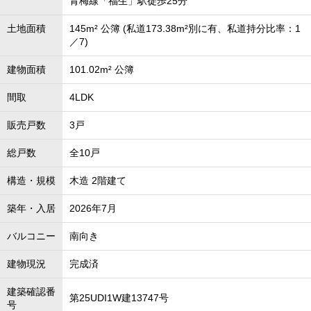
青梅線「福生」駅徒歩25分
土地面積
145m² 公簿 (私道173.38m²別に有、私道持分比率：1
／7)
建物面積
101.02m² 公簿
間取
4LDK
販売戸数
3戸
総戸数
全10戸
構造・規模
木造 2階建て
築年・入居
2026年7月
バルコニー
南向き
建物現況
完成済
建築確認番
第25UDI1W建13747号
号