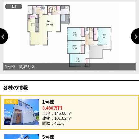
1/2
1号棟 間取り図
各棟の情報
1号棟
3,480万円
土地：145.00m²
建物：101.02m²
間取：4LDK
5号棟