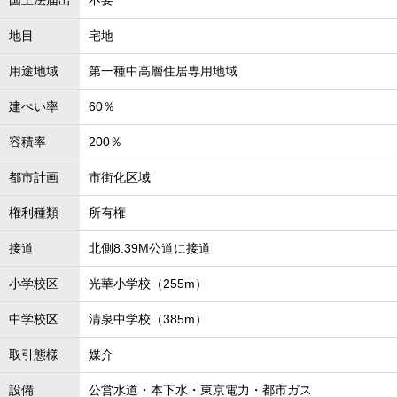
国土法届出
不要
地目
宅地
用途地域
第一種中高層住居専用地域
建ぺい率
60％
容積率
200％
都市計画
市街化区域
権利種類
所有権
接道
北側8.39M公道に接道
小学校区
光華小学校（255m）
中学校区
清泉中学校（385m）
取引態様
媒介
設備
公営水道・本下水・東京電力・都市ガス