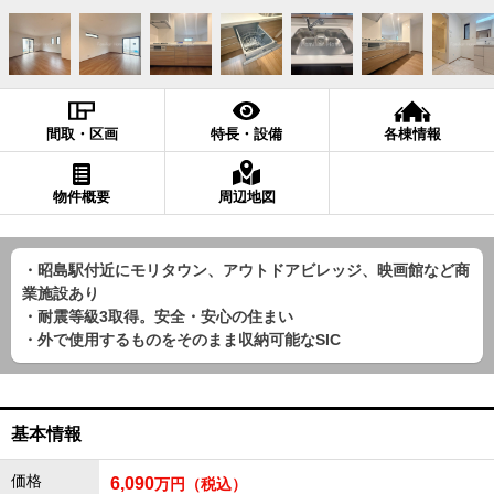
間取・区画
特長・設備
各棟情報
物件概要
周辺地図
・昭島駅付近にモリタウン、アウトドアビレッジ、映画館など商
業施設あり
・耐震等級3取得。安全・安心の住まい
・外で使用するものをそのまま収納可能なSIC
基本情報
価格
6,090
万円（税込）