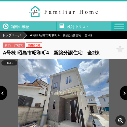
前回の履歴
検討中リスト
トップページ
A号棟 昭島市昭和町4 新築分譲住宅 全2棟
新築一戸建て
価格変更
A号棟 昭島市昭和町4 新築分譲住宅 全2棟
1/36