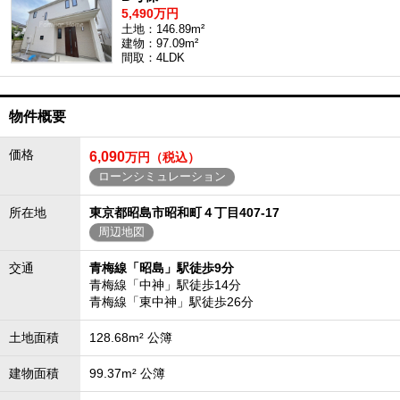
5,490万円
土地：146.89m²
建物：97.09m²
間取：4LDK
物件概要
価格
6,090
万円（税込）
ローンシミュレーション
所在地
東京都昭島市昭和町４丁目407-17
周辺地図
交通
青梅線「昭島」駅徒歩9分
青梅線「中神」駅徒歩14分
青梅線「東中神」駅徒歩26分
土地面積
128.68m² 公簿
建物面積
99.37m² 公簿