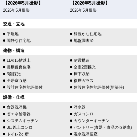
【2026年5月撮影】
【2026年5月撮影】
2026年5月撮影
2026年5月撮影
交通・立地
平坦地
緑豊かな住宅地
閑静な住宅地
地盤調査済
建物・構造
LDK15帖以上
耐震構造
長期優良住宅
全室2面採光
3面採光
床下収納
全居室収納
複層ガラス
設計住宅性能評価付
建設住宅性能評価付(新築時)
設備・仕様
食器洗浄機
浄水器
省エネ給湯器
ガスコンロ
システムキッチン
カウンターキッチン
3口以上コンロ
パントリー(食器・食品の収納庫)
トイレ2ヶ所
温水洗浄便座