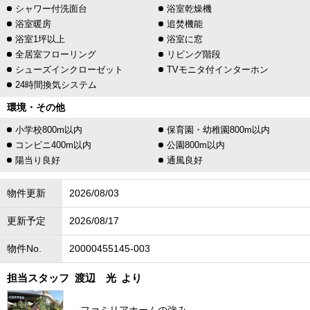
シャワー付洗面台
浴室乾燥機
浴室暖房
追焚機能
浴室1坪以上
浴室に窓
全居室フローリング
リビング階段
シューズインクローゼット
TVモニタ付インターホン
24時間換気システム
環境・その他
小学校800m以内
保育園・幼稚園800m以内
コンビニ400m以内
公園800m以内
陽当り良好
通風良好
物件更新
2026/08/03
更新予定
2026/08/17
物件No.
20000455145-003
担当スタッフ
渡辺 光
より