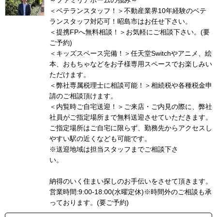
～ファミリアホームの強み～
＜ベテランスタッフ！＞不動産業界10年経験のベテ
ランスタッフ対応可！昭島市はお任せ下さい。
＜提携FPへ無料相談！＞お気軽にご相談下さい。(要
ご予約)
＜キッズスペース完備！＞任天堂Switchやアニメ、絵
本、おもちゃなどをお子様専用スペースでお楽しみい
ただけます。
＜弊社専属税理士に相談可能！＞相続税や各種税金申
請のご相談頂けます。
＜内覧時ご自宅送迎！＞ご来店・ご内見の際に、弊社
社員がご指定場所まで無料送迎させていただきます。
ご指定場所はご自宅に限らず、勤務先からアクセスし
やすい駅の近くなども可能です。
※送迎地域は担当スタッフまでご相談下さ
い
納得のいく住まい探しのお手伝いをさせて頂きます。
営業時間:9:00-18:00(水曜定休)※時間外のご相談も承
っております。(要ご予約)