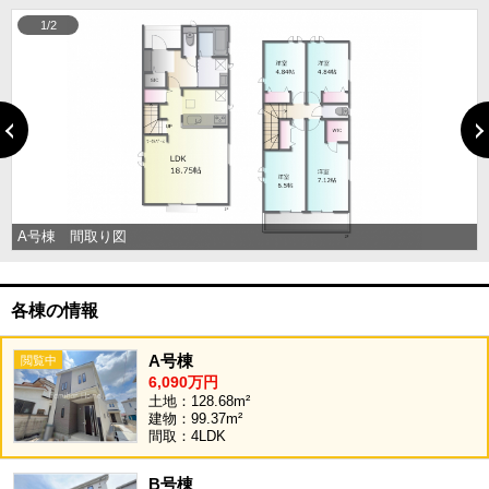
1/2
A号棟 間取り図
各棟の情報
A号棟
6,090万円
土地：128.68m²
建物：99.37m²
間取：4LDK
B号棟