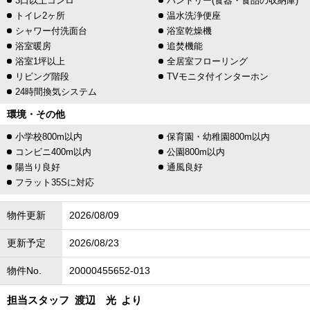
3口以上コンロ
パントリー(食器・食品の収納庫)
トイレ2ヶ所
温水洗浄便座
シャワー付洗面台
浴室乾燥機
浴室暖房
追焚機能
浴室1坪以上
全居室フローリング
リビング階段
TVモニタ付インターホン
24時間換気システム
環境・その他
小学校800m以内
保育園・幼稚園800m以内
コンビニ400m以内
公園800m以内
陽当り良好
通風良好
フラット35Sに対応
物件更新
2026/08/09
更新予定
2026/08/23
物件No.
20000455652-013
担当スタッフ
渡辺 光
より