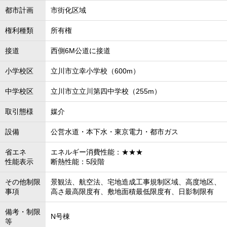
都市計画
市街化区域
権利種類
所有権
接道
西側6M公道に接道
小学校区
立川市立幸小学校（600m）
中学校区
立川市立立川第四中学校（255m）
取引態様
媒介
設備
公営水道・本下水・東京電力・都市ガス
省エネ
エネルギー消費性能：★★★
性能表示
断熱性能：5段階
その他制限
景観法、航空法、宅地造成工事規制区域、高度地区、
事項
高さ最高限度有、敷地面積最低限度有、日影制限有
備考・制限
N号棟
等