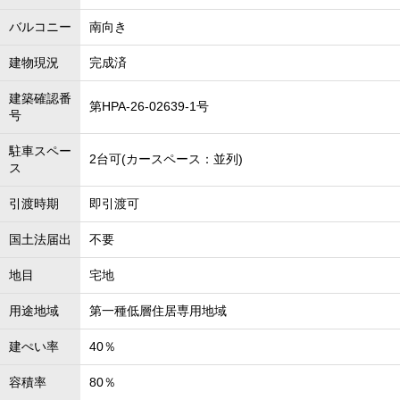
バルコニー
南向き
建物現況
完成済
建築確認番
第HPA-26-02639-1号
号
駐車スペー
2台可(カースペース：並列)
ス
引渡時期
即引渡可
国土法届出
不要
地目
宅地
用途地域
第一種低層住居専用地域
建ぺい率
40％
容積率
80％