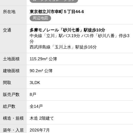
所在地
東京都立川市幸町５丁目44-6
周辺地図
交通
多摩モノレール「砂川七番」駅徒歩10分
中央線「立川」駅バス19分 バス停「砂川八番」停歩3
分
西武拝島線「玉川上水」駅徒歩16分
土地面積
115.29m² 公簿
建物面積
90.2m² 公簿
間取
3LDK
販売戸数
8戸
総戸数
全14戸
構造・規模
木造 2階建て
築年・入居
2026年7月