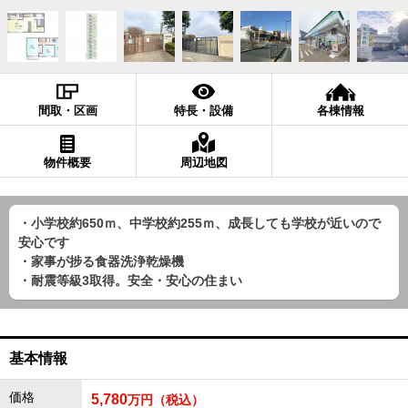
間取・区画
特長・設備
各棟情報
物件概要
周辺地図
・小学校約650ｍ、中学校約255ｍ、成長しても学校が近いので
安心です
・家事が捗る食器洗浄乾燥機
・耐震等級3取得。安全・安心の住まい
基本情報
価格
5,780
万円（税込）