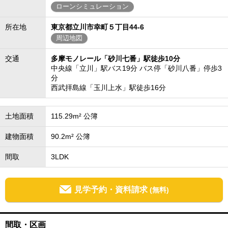
ローンシミュレーション
所在地
東京都立川市幸町５丁目44-6
周辺地図
交通
多摩モノレール「砂川七番」駅徒歩10分
中央線「立川」駅バス19分 バス停「砂川八番」停歩3
分
西武拝島線「玉川上水」駅徒歩16分
土地面積
115.29m² 公簿
建物面積
90.2m² 公簿
間取
3LDK
見学予約・資料請求
(無料)
間取・区画