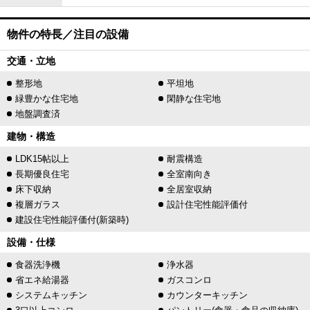
物件の特長／注目の設備
交通・立地
整形地
平坦地
緑豊かな住宅地
閑静な住宅地
地盤調査済
建物・構造
LDK15帖以上
耐震構造
長期優良住宅
全室南向き
床下収納
全居室収納
複層ガラス
設計住宅性能評価付
建設住宅性能評価付(新築時)
設備・仕様
食器洗浄機
浄水器
省エネ給湯器
ガスコンロ
システムキッチン
カウンターキッチン