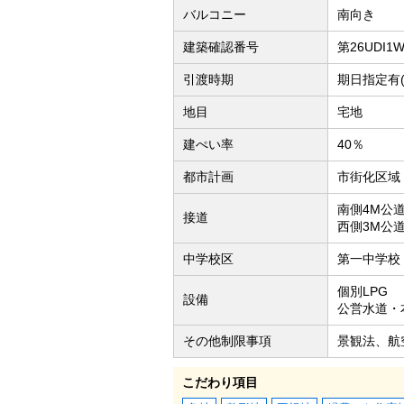
バルコニー
南向き
建築確認番号
第26UDI1
引渡時期
期日指定有(2
地目
宅地
建ぺい率
40％
都市計画
市街化区域
南側4M公
接道
西側3M公
中学校区
第一中学校（
個別LPG
設備
公営水道・
その他制限事項
景観法、航
こだわり項目