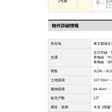
2号棟
物件詳細情報
所在地
東京都福生市
五日市線「
交通
青梅線「牛
青梅線「拝
間取
3LDK～3L
土地面積
107.93m² 
建物面積
84.46m² ～
販売戸数
2戸
構造・規模
木造 2階建