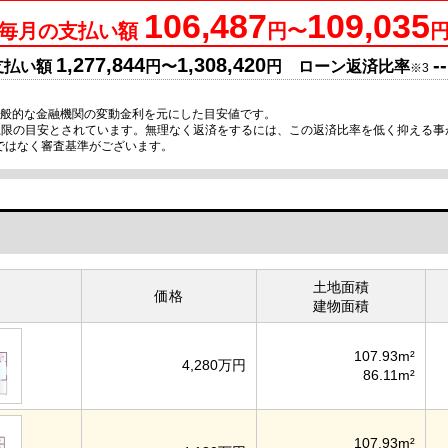
106,487
109,035
毎月の支払い額
円〜
1,277,844
1,308,420
--
支払い額
円〜
円 ローン返済比率
※3
一般的な金融機関の変動金利を元にした目安値です。
が上限の目安とされています。無理なく返済をするには、この返済比率を低く抑える
ではなく審査基準がございます。
土地面積
価格
建物面積
107.93m²
4,280万円
86.11m²
107.93m²