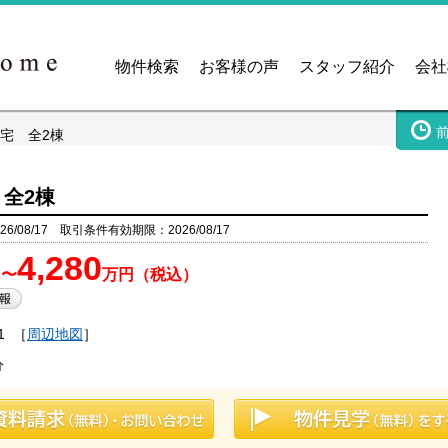
物件検索
お客様の声
スタッフ紹介
会社
宅 全2棟
全2棟
6/08/17 取引条件有効期限：2026/08/17
4,280
）〜
万円（税込）
1
［
周辺地図
］
分