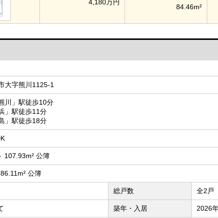
4,180万円
84.46m²
大字熊川1125-1
熊川」駅徒歩10分
浜」駅徒歩11分
島」駅徒歩18分
DK
～ 107.93m² 公簿
 86.11m² 公簿
総戸数
全2戸
て
築年・入居
2026