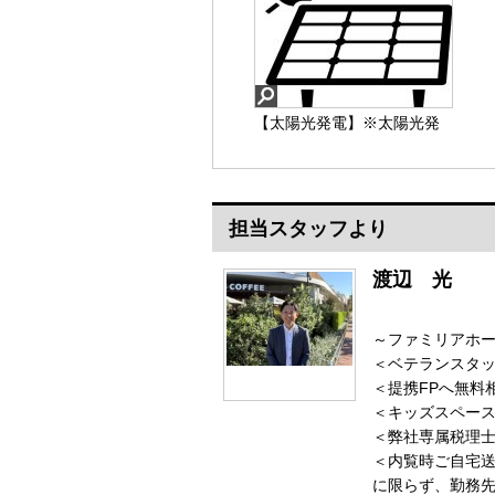
【太陽光発電】※太陽光発
電搭載物件。ご不明な点が
ございましたら、お気軽に
お問い合わせください。
担当スタッフより
【太陽光発電】
渡辺 光
～ファミリアホ
＜ベテランスタッ
＜提携FPへ無料
＜キッズスペース
＜弊社専属税理
＜内覧時ご自宅
に限らず、勤務