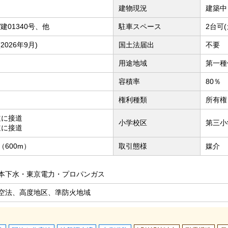
建物現況
建築中
W建01340号、他
駐車スペース
2台可
026年9月)
国土法届出
不要
用途地域
第一種
容積率
80％
権利種類
所有権
道に接道
小学校区
第三小
道に接道
600m）
取引態様
媒介
本下水・東京電力・プロパンガス
空法、高度地区、準防火地域