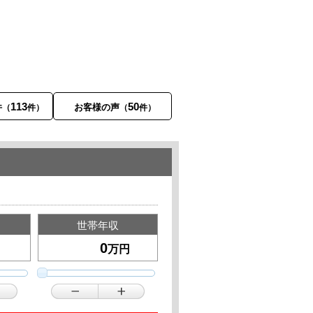
113
50
件
お客様の声
（
件）
（
件）
世帯年収
万円