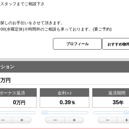
当スタッフまでご相談下さ
い。
い探しのお手伝いをさせて頂きます。
-18:00(水曜定休)※時間外のご相談も承っております。(要ご予約)
プロフィール
おすすめ物
ーション
0
万円
ボーナス返済
金利
返済期間
※2
万円
％
年