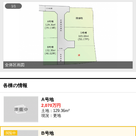
1/1
全体区画図
各棟の情報
A号地
2,070万円
土地：129.36m²
現況：更地
B号地