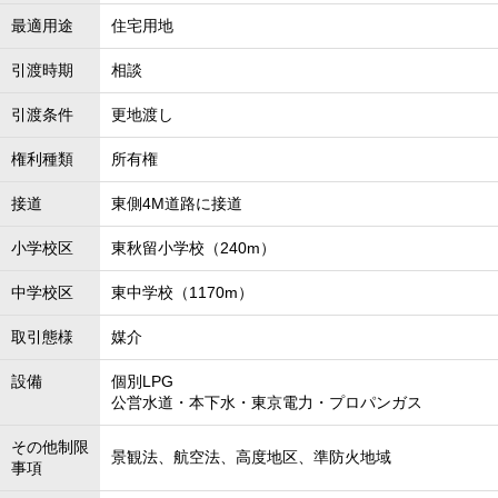
最適用途
住宅用地
引渡時期
相談
引渡条件
更地渡し
権利種類
所有権
接道
東側4M道路に接道
小学校区
東秋留小学校（240m）
中学校区
東中学校（1170m）
取引態様
媒介
設備
個別LPG
公営水道・本下水・東京電力・プロパンガス
その他制限
景観法、航空法、高度地区、準防火地域
事項