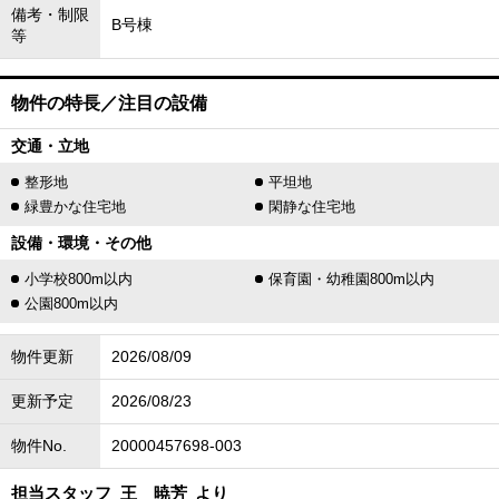
備考・制限
B号棟
等
物件の特長／注目の設備
交通・立地
整形地
平坦地
緑豊かな住宅地
閑静な住宅地
設備・環境・その他
小学校800m以内
保育園・幼稚園800m以内
公園800m以内
物件更新
2026/08/09
更新予定
2026/08/23
物件No.
20000457698-003
担当スタッフ
王 暁芳
より