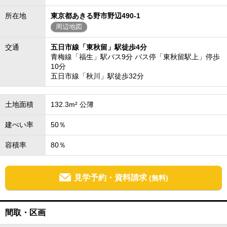
所在地
東京都あきる野市野辺490-1
周辺地図
交通
五日市線「東秋留」駅徒歩4分
青梅線「福生」駅バス9分 バス停「東秋留駅上」停歩
10分
五日市線「秋川」駅徒歩32分
土地面積
132.3m² 公簿
建ぺい率
50％
容積率
80％
見学予約・資料請求
(無料)
間取・区画