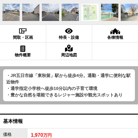
間取・区画
特長・設備
各棟情報
物件概要
周辺地図
・JR五日市線「東秋留」駅から徒歩4分。通勤・通学に便利な駅
近物件
・通学指定小学校へ徒歩10分以内の子育て環境
・豊かな自然を堪能できるレジャー施設や観光スポットあり
基本情報
価格
1,970
万円