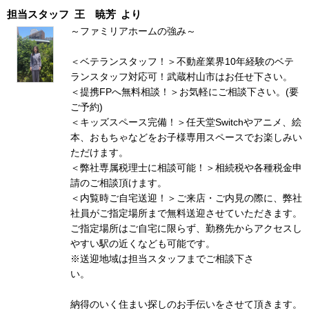
担当スタッフ
王 暁芳
より
～ファミリアホームの強み～
＜ベテランスタッフ！＞不動産業界10年経験のベテ
ランスタッフ対応可！武蔵村山市はお任せ下さい。
＜提携FPへ無料相談！＞お気軽にご相談下さい。(要
ご予約)
＜キッズスペース完備！＞任天堂Switchやアニメ、絵
本、おもちゃなどをお子様専用スペースでお楽しみい
ただけます。
＜弊社専属税理士に相談可能！＞相続税や各種税金申
請のご相談頂けます。
＜内覧時ご自宅送迎！＞ご来店・ご内見の際に、弊社
社員がご指定場所まで無料送迎させていただきます。
ご指定場所はご自宅に限らず、勤務先からアクセスし
やすい駅の近くなども可能です。
※送迎地域は担当スタッフまでご相談下さ
い
納得のいく住まい探しのお手伝いをさせて頂きます。