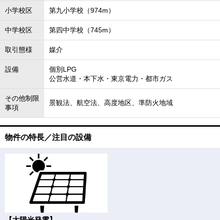
小学校区
第九小学校（974m）
中学校区
第四中学校（745m）
取引態様
媒介
設備
個別LPG
公営水道・本下水・東京電力・都市ガス
その他制限
景観法、航空法、高度地区、準防火地域
事項
物件の特長／注目の設備
【太陽光発電】