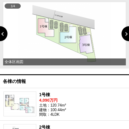
1/4
全体区画図
各棟の情報
1号棟
4,090万円
土地：120.74m²
建物：100.44m²
間取：4LDK
2号棟