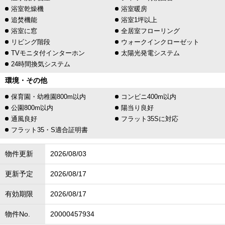
浴室乾燥機
浴室暖房
追焚機能
浴室1坪以上
浴室に窓
全居室フローリング
リビング階段
ウォークインクローゼット
TVモニタ付インターホン
太陽光発電システム
24時間換気システム
環境・その他
保育園・幼稚園800m以内
コンビニ400m以内
公園800m以内
陽当り良好
通風良好
フラット35Sに対応
フラット35・S適合証明書
物件更新
2026/08/03
更新予定
2026/08/17
有効期限
2026/08/17
物件No.
20000457934