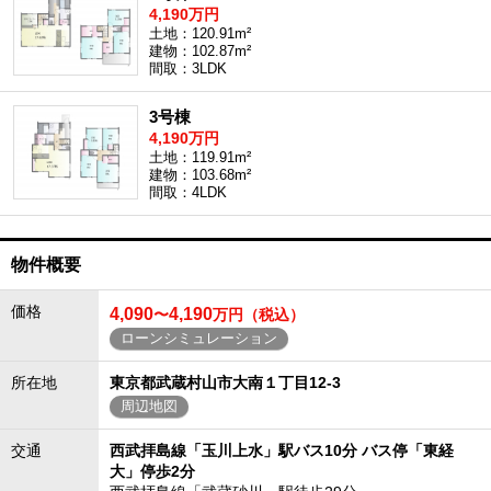
4,190万円
土地：120.91m²
建物：102.87m²
間取：3LDK
3号棟
4,190万円
土地：119.91m²
建物：103.68m²
間取：4LDK
物件概要
価格
4,090
4,190
〜
万円（税込）
ローンシミュレーション
所在地
東京都武蔵村山市大南１丁目12-3
周辺地図
交通
西武拝島線「玉川上水」駅バス10分 バス停「東経
大」停歩2分