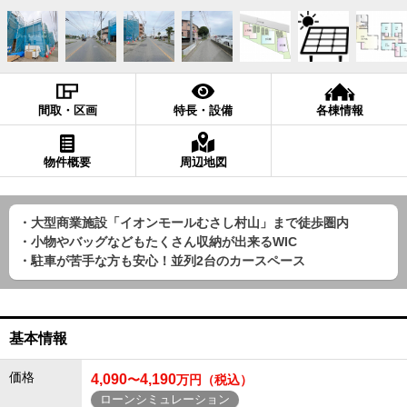
間取・区画
特長・設備
各棟情報
物件概要
周辺地図
・大型商業施設「イオンモールむさし村山」まで徒歩圏内
・小物やバッグなどもたくさん収納が出来るWIC
・駐車が苦手な方も安心！並列2台のカースペース
基本情報
価格
4,090
4,190
〜
万円（税込）
ローンシミュレーション