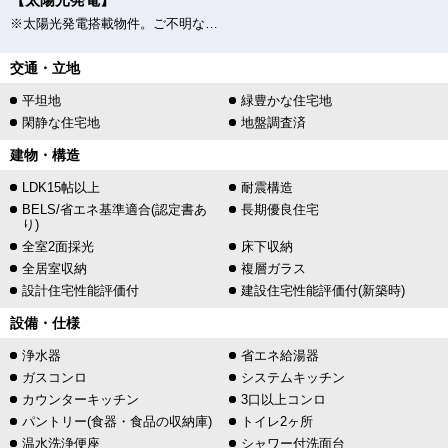
※太陽光発電搭載物件。ご不明な点がございましたら、お気軽にお問い合わせください。
交通・立地
平坦地
緑豊かな住宅地
閑静な住宅地
地盤調査済
建物・構造
LDK15帖以上
耐震構造
BELS/省エネ基準適合(認定書あ
長期優良住宅
り)
全室2面採光
床下収納
全居室収納
複層ガラス
設計住宅性能評価付
建設住宅性能評価付(新築時)
設備・仕様
浄水器
省エネ給湯器
ガスコンロ
システムキッチン
カウンターキッチン
3口以上コンロ
パントリー(食器・食品の収納庫)
トイレ2ヶ所
温水洗浄便座
シャワー付洗面台