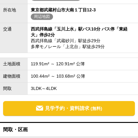
所在地
東京都武蔵村山市大南１丁目12-3
周辺地図
交通
西武拝島線「玉川上水」駅バス10分 バス停「東経
大」停歩2分
西武拝島線「武蔵砂川」駅徒歩29分
多摩モノレール「上北台」駅徒歩29分
土地面積
119.91m² ～ 120.91m² 公簿
建物面積
100.44m² ～ 103.68m² 公簿
間取
3LDK～4LDK
見学予約・資料請求
(無料)
間取・区画