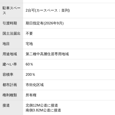
駐車スペー
2台可(カースペース：並列)
ス
引渡時期
期日指定有(2026年9月)
国土法届出
不要
地目
宅地
用途地域
第二種中高層住居専用地域
建ぺい率
60％
容積率
200％
都市計画
市街化区域
権利種類
所有権
接道
北側12M公道に接道
南側3.82M公道に接道