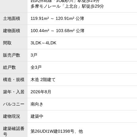
西武拝島線「武蔵砂川」駅徒歩29分
多摩モノレール「上北台」駅徒歩29分
土地面積
119.91m² ～ 120.91m² 公簿
建物面積
100.44m² ～ 103.68m² 公簿
間取
3LDK～4LDK
販売戸数
3戸
総戸数
全3戸
構造・規模
木造 2階建て
築年・入居
2026年8月
バルコニー
南向き
建物現況
建築中
建築確認番
第26UDI1W建01398号、他
号