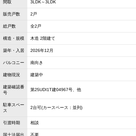
間取
3LDK～3LDK
販売戸数
2戸
総戸数
全2戸
構造・規模
木造 2階建て
築年・入居
2026年12月
バルコニー
南向き
建物現況
建築中
建築確認番
第25UDI1T建04967号、他
号
駐車スペー
2台可(カースペース：並列)
ス
引渡時期
相談
国土法届出
不要