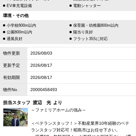
EV車充電設備
電動シャッター
環境・その他
小学校800m以内
保育園・幼稚園800m以内
公園800m以内
陽当り良好
通風良好
フラット35Sに対応
物件更新
2026/08/03
更新予定
2026/08/17
有効期限
2026/08/17
物件No.
20000458493
担当スタッフ
渡辺 光
より
～ファミリアホームの強み～
＜ベテランスタッフ！＞不動産業界10年経験のベテ
ランスタッフ対応可！昭島市はお任せ下さい。