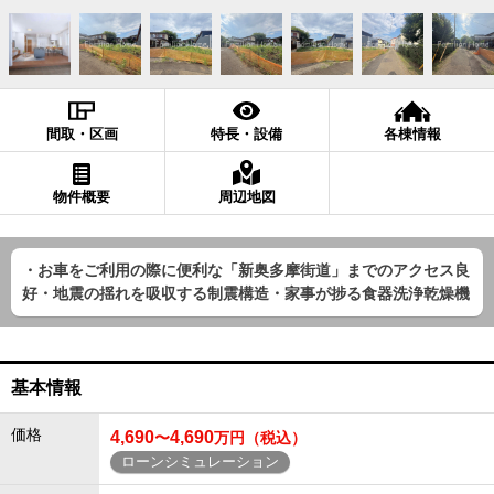
間取・区画
特長・設備
各棟情報
物件概要
周辺地図
・お車をご利用の際に便利な「新奥多摩街道」までのアクセス良
好・地震の揺れを吸収する制震構造・家事が捗る食器洗浄乾燥機
基本情報
価格
4,690
4,690
〜
万円（税込）
ローンシミュレーション