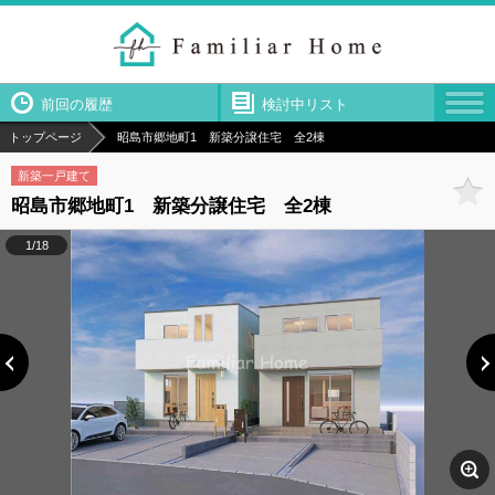
前回の履歴
検討中リスト
トップページ
昭島市郷地町1 新築分譲住宅 全2棟
新築一戸建て
昭島市郷地町1 新築分譲住宅 全2棟
1/18