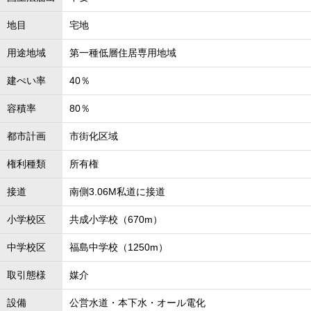
地目
宅地
用途地域
第一種低層住居専用地域
建ぺい率
40％
容積率
80％
都市計画
市街化区域
権利種類
所有権
接道
南側3.06M私道に接道
小学校区
共成小学校（670m）
中学校区
福島中学校（1250m）
取引態様
媒介
設備
公営水道・本下水・オール電化