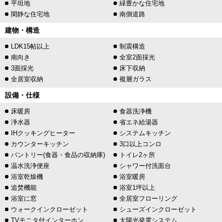
平坦地
緑豊かな住宅地
閑静な住宅地
南側道路
建物・構造
LDK15帖以上
制震構造
南向き
全室2面採光
3面採光
床下収納
全居室収納
複層ガラス
設備・仕様
床暖房
食器洗浄機
浄水器
省エネ給湯器
IHクッキングヒーター
システムキッチン
カウンターキッチン
3口以上コンロ
パントリー(食器・食品の収納庫)
トイレ2ヶ所
温水洗浄便座
シャワー付洗面台
浴室乾燥機
浴室暖房
追焚機能
浴室1坪以上
浴室に窓
全居室フローリング
ウォークインクローゼット
シューズインクローゼット
TVモニタ付インターホン
太陽光発電システム