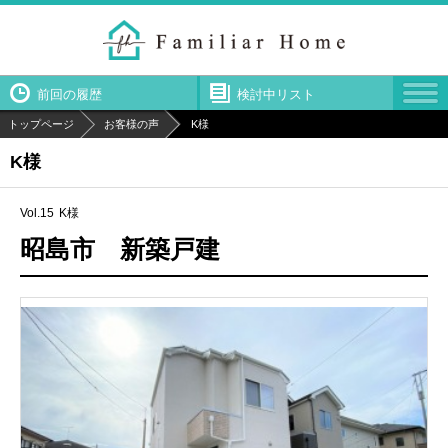
前回の履歴
検討中リスト
トップページ
お客様の声
K様
K様
Vol.15
K様
昭島市 新築戸建