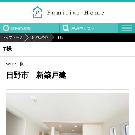
前回の履歴
検討中リスト
トップページ
お客様の声
T様
T様
Vol.27
T様
日野市 新築戸建