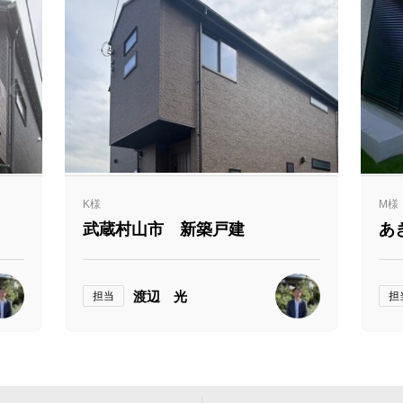
K様
M様
武蔵村山市 新築戸建
あ
渡辺 光
担当
担