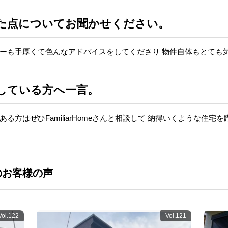
た点についてお聞かせください。
ーも手厚くて色んなアドバイスをしてくださり 物件自体もとても
している方へ一言。
る方はぜひFamiliarHomeさんと相談して 納得いくような住
のお客様の声
Vol.122
Vol.121