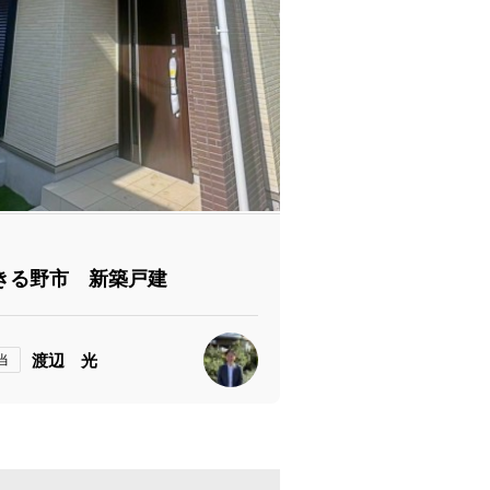
きる野市 新築戸建
渡辺 光
当