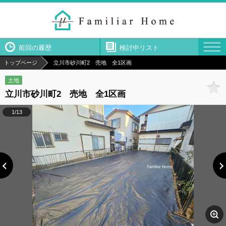
前回の履歴
検討中リスト
トップページ
立川市砂川町2 売地 全1区画
土地
立川市砂川町2 売地 全1区画
1/13