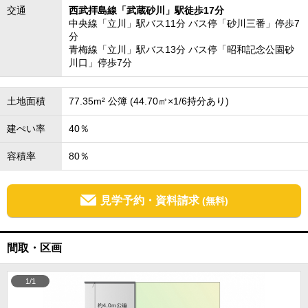
交通
西武拝島線「武蔵砂川」駅徒歩17分
中央線「立川」駅バス11分 バス停「砂川三番」停歩7
分
青梅線「立川」駅バス13分 バス停「昭和記念公園砂
川口」停歩7分
土地面積
77.35m² 公簿 (44.70㎡×1/6持分あり)
建ぺい率
40％
容積率
80％
見学予約・資料請求
(無料)
間取・区画
1/1