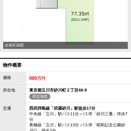
全体区画図
物件概要
価格
980
万円
所在地
東京都立川市砂川町２丁目48-9
周辺地図
交通
西武拝島線「武蔵砂川」駅徒歩17分
中央線「立川」駅バス11分 バス停「砂川三番」停歩7
分
青梅線「立川」駅バス13分 バス停「昭和記念公園砂
川口」停歩7分