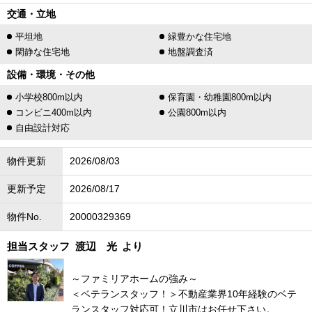
交通・立地
平坦地
緑豊かな住宅地
閑静な住宅地
地盤調査済
設備・環境・その他
小学校800m以内
保育園・幼稚園800m以内
コンビニ400m以内
公園800m以内
自由設計対応
物件更新
2026/08/03
更新予定
2026/08/17
物件No.
20000329369
担当スタッフ
渡辺 光
より
～ファミリアホームの強み～
＜ベテランスタッフ！＞不動産業界10年経験のベテ
ランスタッフ対応可！立川市はお任せ下さい。