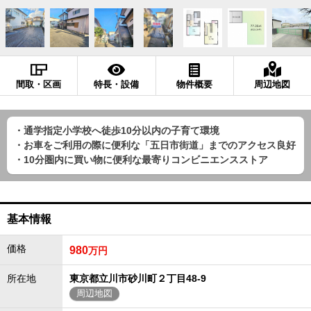
間取・区画
特長・設備
物件概要
周辺地図
・通学指定小学校へ徒歩10分以内の子育て環境
・お車をご利用の際に便利な「五日市街道」までのアクセス良好
・10分圏内に買い物に便利な最寄りコンビニエンスストア
基本情報
価格
980
万円
所在地
東京都立川市砂川町２丁目48-9
周辺地図