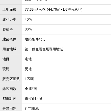
土地面積
77.35m² 公簿 (44.70㎡×1/6持分あり)
建ぺい率
40％
容積率
80％
建築条件
建築条件なし
用途地域
第一種低層住居専用地域
地目
宅地
現況
更地
販売区画数
1区画
総区画数
全1区画
都市計画
市街化区域
最適用途
住宅用地