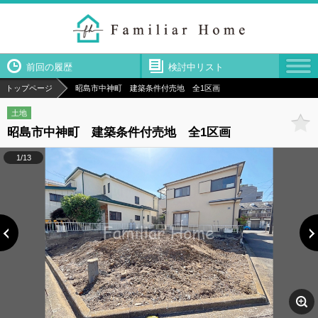
前回の履歴
検討中リスト
トップページ
昭島市中神町 建築条件付売地 全1区画
土地
昭島市中神町 建築条件付売地 全1区画
1/13