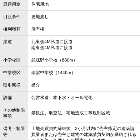
最適用途
住宅用地
引渡条件
更地渡し
権利種類
所有権
接道
北東側4M私道に接道
南東側4M私道に接道
小学校区
武蔵野小学校（880m）
中学校区
瑞雲中学校（1440m）
取引態様
媒介
設備
公営水道・本下水・オール電化
その他制限
景観法、航空法、宅地造成工事規制区域
事項
備考・制限
土地売買契約締結後、3か月以内に売主指定の建築請
等
負業者または売主と建物の建築請負契約が締結される