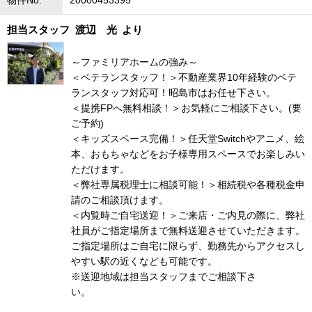
物件No.
20000453395
担当スタッフ
渡辺 光
より
～ファミリアホームの強み～
＜ベテランスタッフ！＞不動産業界10年経験のベテ
ランスタッフ対応可！昭島市はお任せ下さい。
＜提携FPへ無料相談！＞お気軽にご相談下さい。(要
ご予約)
＜キッズスペース完備！＞任天堂Switchやアニメ、絵
本、おもちゃなどをお子様専用スペースでお楽しみい
ただけます。
＜弊社専属税理士に相談可能！＞相続税や各種税金申
請のご相談頂けます。
＜内覧時ご自宅送迎！＞ご来店・ご内見の際に、弊社
社員がご指定場所まで無料送迎させていただきます。
ご指定場所はご自宅に限らず、勤務先からアクセスし
やすい駅の近くなども可能です。
※送迎地域は担当スタッフまでご相談下さ
い