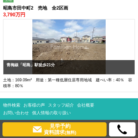
昭島市田中町2 売地 全2区画
3,790万円
青梅線「昭島」駅徒歩21分
土地：169.09m² 用途：第一種低層住居専用地域 建ぺい率：40％ 容
積率：80％
物件検索
お客様の声
スタッフ紹介
会社概要
お問い合わせ
個人情報の取り扱い
見学予約
資料請求
(無料)