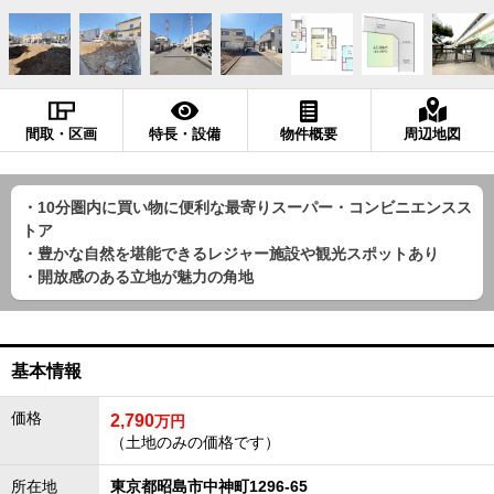
間取・区画
特長・設備
物件概要
周辺地図
・10分圏内に買い物に便利な最寄りスーパー・コンビニエンスス
トア
・豊かな自然を堪能できるレジャー施設や観光スポットあり
・開放感のある立地が魅力の角地
基本情報
価格
2,790
万円
（土地のみの価格です）
所在地
東京都昭島市中神町1296-65