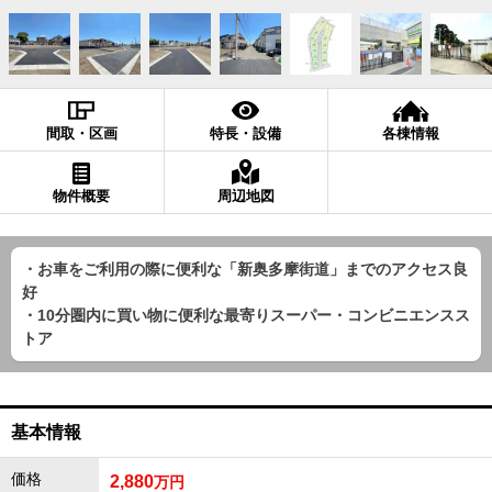
間取・区画
特長・設備
各棟情報
物件概要
周辺地図
・お車をご利用の際に便利な「新奥多摩街道」までのアクセス良
好
・10分圏内に買い物に便利な最寄りスーパー・コンビニエンスス
トア
基本情報
価格
2,880
万円