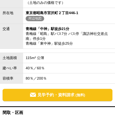
（土地のみの価格です）
所在地
東京都昭島市宮沢町２丁目446-1
周辺地図
交通
青梅線「中神」駅徒歩21分
青梅線「昭島」駅バス7分 バス停「諏訪神社交差点
南」停歩1分
青梅線「東中神」駅徒歩25分
土地面積
115m² 公簿
建ぺい率
40％／60％
容積率
80％／200％
見学予約・資料請求
(無料)
間取・区画