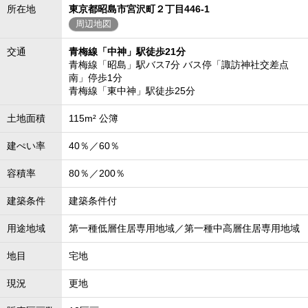
所在地
東京都昭島市宮沢町２丁目446-1
周辺地図
交通
青梅線「中神」駅徒歩21分
青梅線「昭島」駅バス7分 バス停「諏訪神社交差点
南」停歩1分
青梅線「東中神」駅徒歩25分
土地面積
115m² 公簿
建ぺい率
40％／60％
容積率
80％／200％
建築条件
建築条件付
用途地域
第一種低層住居専用地域／第一種中高層住居専用地域
地目
宅地
現況
更地