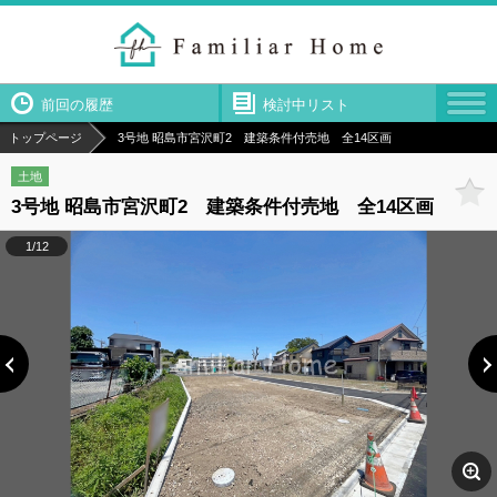
前回の履歴
検討中リスト
トップページ
3号地 昭島市宮沢町2 建築条件付売地 全14区画
土地
3号地 昭島市宮沢町2 建築条件付売地 全14区画
1/12