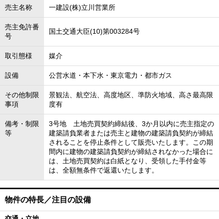
売主名称
一建設(株)立川営業所
売主免許番
国土交通大臣(10)第003284号
号
取引態様
媒介
設備
公営水道・本下水・東京電力・都市ガス
その他制限
景観法、航空法、高度地区、準防火地域、高さ最高限
事項
度有
備考・制限
3号地 土地売買契約締結後、3か月以内に売主指定の
等
建築請負業者または売主と建物の建築請負契約が締結
されることを停止条件として販売いたします。この期
間内に建物の建築請負契約が締結されなかった場合に
は、土地売買契約は白紙となり、受領した手付金等
は、全額無条件で返還いたします。
物件の特長／注目の設備
交通・立地