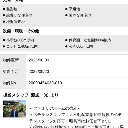
整形地
平坦地
緑豊かな住宅地
閑静な住宅地
地盤調査済
設備・環境・その他
小学校800m以内
保育園・幼稚園800m以内
コンビニ400m以内
公園800m以内
物件更新
2026/08/09
更新予定
2026/08/23
物件No.
20000454639-010
担当スタッフ
渡辺 光
より
～ファミリアホームの強み～
＜ベテランスタッフ！＞不動産業界10年経験のベテ
ランスタッフ対応可！昭島市はお任せ下さい。
＜提携FPへ無料相談！＞お気軽にご相談下さい。(要