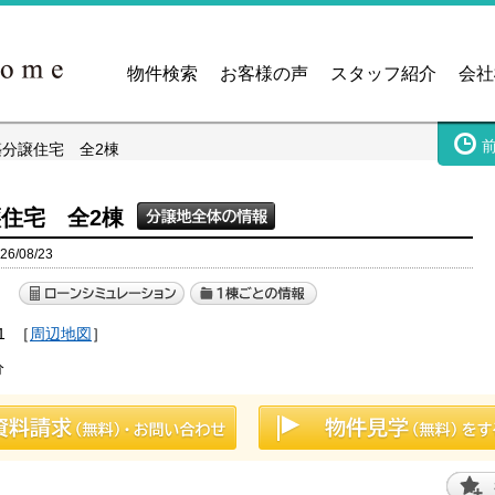
物件検索
お客様の声
スタッフ紹介
会社
築分譲住宅 全2棟
譲住宅 全2棟
/08/23
）
1
［
周辺地図
］
分