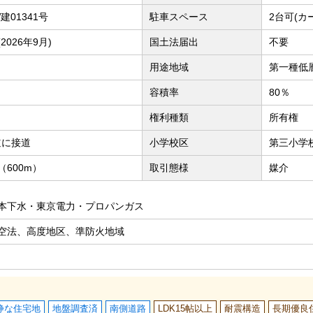
W建01341号
駐車スペース
2台可(カ
026年9月)
国土法届出
不要
用途地域
第一種低
容積率
80％
権利種類
所有権
道に接道
小学校区
第三小学校
600m）
取引態様
媒介
本下水・東京電力・プロパンガス
空法、高度地区、準防火地域
静な住宅地
地盤調査済
南側道路
LDK15帖以上
耐震構造
長期優良