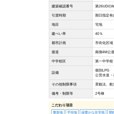
建築確認番号
第26UDI1
引渡時期
期日指定有(2
地目
宅地
建ぺい率
40％
都市計画
市街化区域
接道
南側4M公
中学校区
第一中学校（
個別LPG
設備
公営水道・
その他制限事項
景観法、航
備考・制限等
2号棟
こだわり項目
整形地
平坦地
緑豊かな住宅地
閑