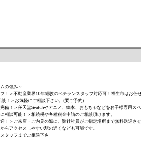
ームの強み～
フ！＞不動産業界10年経験のベテランスタッフ対応可！福生市はお任
相談！＞お気軽にご相談下さい。(要ご予約)
完備！＞任天堂Switchやアニメ、絵本、おもちゃなどをお子様専用ス
士に相談可能！＞相続税や各種税金申請のご相談頂けます。
送迎！＞ご来店・ご内見の際に、弊社社員がご指定場所まで無料送迎さ
先からアクセスしやすい駅の近くなども可能です。
当スタッフまでご相談下さ