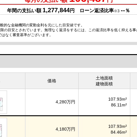
1,277,844
--
年間の支払い額
円 ローン返済比率
％
※3
一般的な金融機関の変動金利を元にした目安値です。
が上限の目安とされています。無理なく返済をするには、この返済比率を低く抑える
ではなく審査基準がございます。
土地面積
真
価格
建物面積
107.93m²
4,280万円
86.11m²
107.93m²
4,180万円
84.46m²