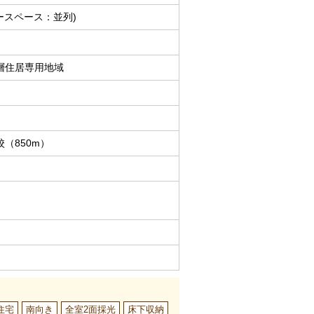
ースペース：並列)
層住居専用地域
（850m）
住宅
南向き
全室2面採光
床下収納