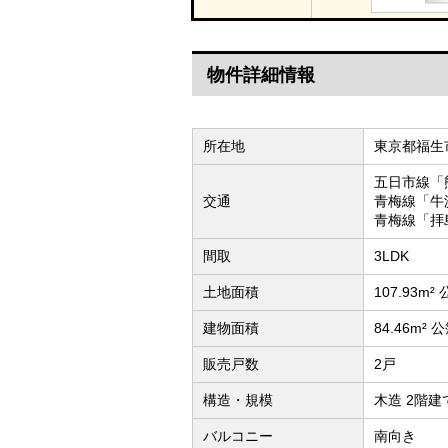
物件詳細情報
所在地
東京都福生市
五日市線「
交通
青梅線「牛
青梅線「拝
間取
3LDK
土地面積
107.93m²
建物面積
84.46m² 
販売戸数
2戸
構造・規模
木造 2階建
バルコニー
南向き