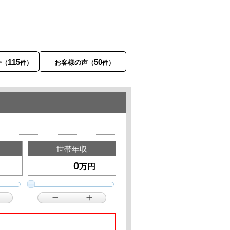
115
50
件
お客様の声
（
件）
（
件）
世帯年収
万円