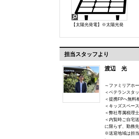
【太陽光発電】※太陽光発
電搭載物件。ご不明な点が
ございましたら、お気軽に
お問い合わせください。
担当スタッフより
【太陽光発電】
渡辺 光
～ファミリアホ
＜ベテランスタッ
＜提携FPへ無料
＜キッズスペース
＜弊社専属税理
＜内覧時ご自宅
に限らず、勤務
※送迎地域は担