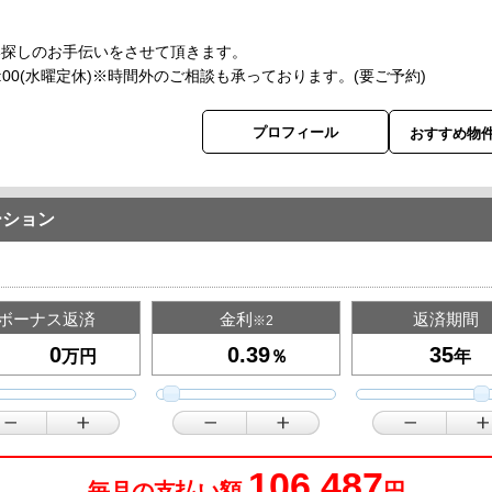
い。
い探しのお手伝いをさせて頂きます。
-18:00(水曜定休)※時間外のご相談も承っております。(要ご予約)
プロフィール
おすすめ物
ーション
ボーナス返済
金利
返済期間
※2
万円
％
年
106,487
毎月の支払い額
円